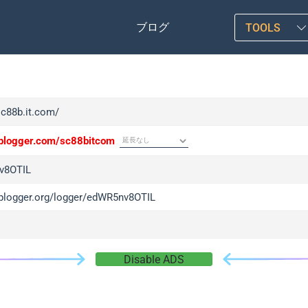
ブログ
TOOLS
sc88b.it.com/
/iplogger.com/sc88bitcom
v8OTIL
/iplogger.org/logger/edWR5nv8OTIL
Disable ADS