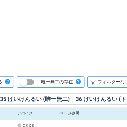
る
唯一無二の存在
35
けいけんるい (唯一無二)
36
けいけんるい (ト
デバイス
ページ参照
OS X 0