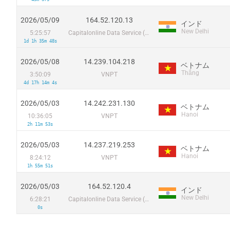
2026/05/09
164.52.120.13
インド
New Delhi
5:25:57
Capitalonline Data Service (HK) Co
1d 1h 35m 48s
2026/05/08
14.239.104.218
ベトナム
Thắng
3:50:09
VNPT
4d 17h 14m 4s
2026/05/03
14.242.231.130
ベトナム
Hanoi
10:36:05
VNPT
2h 11m 53s
2026/05/03
14.237.219.253
ベトナム
Hanoi
8:24:12
VNPT
1h 55m 51s
2026/05/03
164.52.120.4
インド
New Delhi
6:28:21
Capitalonline Data Service (HK) Co
0s