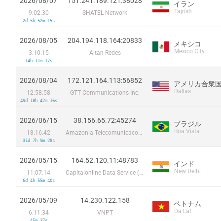
2026/08/07
151.241.189.121:38028
イラン
Tajrīsh
9:02:30
SHATEL Network
2d 5h 52m 15s
2026/08/05
204.194.118.164:20833
メキシコ
Mexico City
3:10:15
Altan Redes
14h 11m 17s
2026/08/04
172.121.164.113:56852
アメリカ合衆
Dallas
12:58:58
GTT Communications Inc.
49d 18h 42m 16s
2026/06/15
38.156.65.72:45274
ブラジル
Boa Vista
18:16:42
Amazonia Telecomunicacoes Ltda
31d 7h 9m 28s
2026/05/15
164.52.120.11:48783
インド
New Delhi
11:07:14
Capitalonline Data Service (HK) Co
6d 4h 55m 40s
2026/05/09
14.230.122.158
ベトナム
Da Lat
6:11:34
VNPT
45m 37s