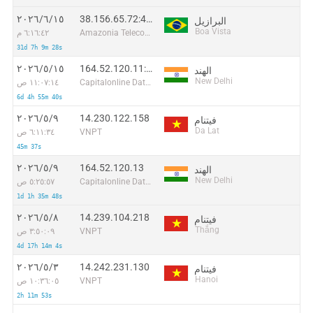
38.156.65.72:45274
١٥‏/٦‏/٢٠٢٦
البرازيل
Boa Vista
Amazonia Telecomunicacoes Ltda
٦:١٦:٤٢ م
31d 7h 9m 28s
164.52.120.11:48783
١٥‏/٥‏/٢٠٢٦
الهند
New Delhi
Capitalonline Data Service (HK) Co
١١:٠٧:١٤ ص
6d 4h 55m 40s
14.230.122.158
٩‏/٥‏/٢٠٢٦
فيتنام
Da Lat
VNPT
٦:١١:٣٤ ص
45m 37s
164.52.120.13
٩‏/٥‏/٢٠٢٦
الهند
New Delhi
Capitalonline Data Service (HK) Co
٥:٢٥:٥٧ ص
1d 1h 35m 48s
14.239.104.218
٨‏/٥‏/٢٠٢٦
فيتنام
Thắng
VNPT
٣:٥٠:٠٩ ص
4d 17h 14m 4s
14.242.231.130
٣‏/٥‏/٢٠٢٦
فيتنام
Hanoi
VNPT
١٠:٣٦:٠٥ ص
2h 11m 53s