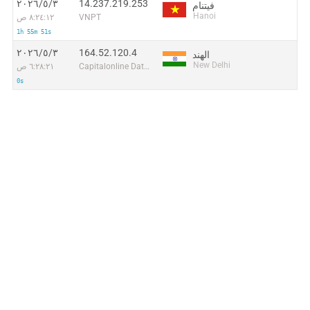
14.237.219.253
٣‏/٥‏/٢٠٢٦
فيتنام
Hanoi
VNPT
٨:٢٤:١٢ ص
1h 55m 51s
164.52.120.4
٣‏/٥‏/٢٠٢٦
الهند
New Delhi
Capitalonline Data Service (HK) Co
٦:٢٨:٢١ ص
0s