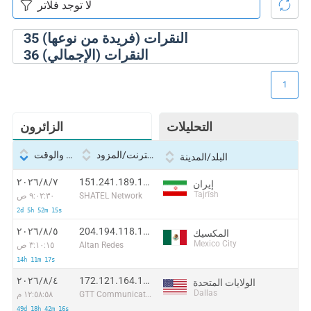
النقرات (فريدة من نوعها)
35
النقرات (الإجمالي)
36
1
التحليلات
الزائرون
بروتوكول الإنترنت/المزود
التاريخ والوقت
البلد/المدينة
151.241.189.121:38028
٧‏/٨‏/٢٠٢٦
إيران
Tajrīsh
SHATEL Network
٩:٠٢:٣٠ ص
2d 5h 52m 15s
204.194.118.164:20833
٥‏/٨‏/٢٠٢٦
المكسيك
Mexico City
Altan Redes
٣:١٠:١٥ ص
14h 11m 17s
172.121.164.113:56852
٤‏/٨‏/٢٠٢٦
الولايات المتحدة
Dallas
GTT Communications Inc.
١٢:٥٨:٥٨ م
49d 18h 42m 16s