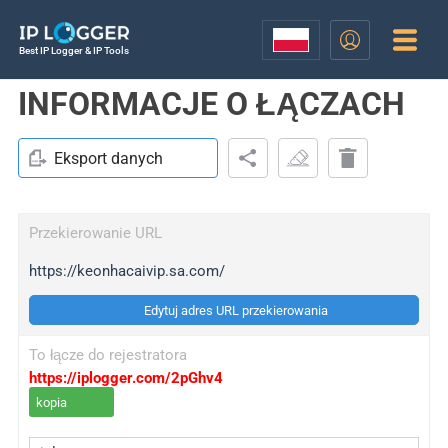
Best IP Logger & IP Tools
INFORMACJE O ŁĄCZACH
Eksport danych
Przekierowanie URL
https://keonhacaivip.sa.com/
Edytuj adres URL przekierowania
To łącze do rejestratora
https://iplogger.com/2pGhv4
kopia