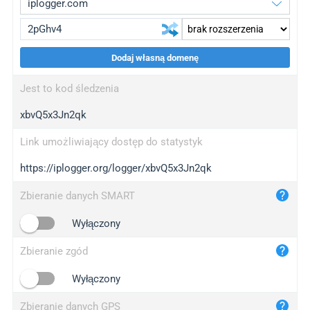
Dodaj własną domenę
iplogger.org
upgrade
Jest to kod śledzenia
wl.gl
upgrade
xbvQ5x3Jn2qk
ed.tc
upgrade
bc.ax
upgrade
Link umożliwiający dostęp do statystyk
https://iplogger.org/logger/xbvQ5x3Jn2qk
iplogger.com
maper.info
Zbieranie danych SMART
iplogger.co
Wyłączony
2no.co
Zbieranie zgód
yip.su
iplogger.info
Wyłączony
iplog.co
Zbieranie danych GPS