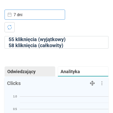
7 dni
55
kliknięcia (wyjątkowy)
58
kliknięcia (całkowity)
Odwiedzający
Analityka
Clicks
1.0
0.5