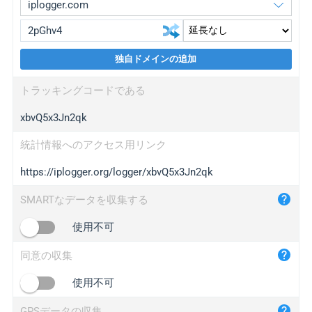
独自ドメインの追加
iplogger.org
upgrade
トラッキングコードである
wl.gl
upgrade
xbvQ5x3Jn2qk
ed.tc
upgrade
bc.ax
upgrade
統計情報へのアクセス用リンク
https://iplogger.org/logger/xbvQ5x3Jn2qk
iplogger.com
maper.info
SMARTなデータを収集する
iplogger.co
使用不可
2no.co
同意の収集
yip.su
iplogger.info
使用不可
iplog.co
GPSデータの収集