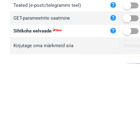
iplo
Teated (e-posti/telegrammi teel)
mape
GET-parameetrite saatmine
iplo
2no.
Sihtkoha eelvaade
yip.
Kirjutage oma märkmeid siia
iplo
iplo
iplo