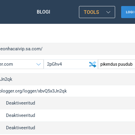
BLOGI
TOOLS
LOGI 
/keonhacaivip.sa.com/
3Jn2qk
/iplogger.org/logger/xbvQ5x3Jn2qk
gger.org
up
Deaktiveeritud
l
up
c
up
Deaktiveeritud
x
up
Deaktiveeritud