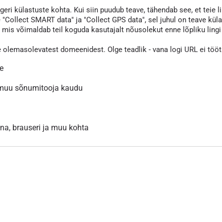
eri külastuste kohta. Kui siin puudub teave, tähendab see, et teie li
 "Collect SMART data" ja "Collect GPS data", sel juhul on teave kül
s võimaldab teil koguda kasutajalt nõusolekut enne lõpliku lingi va
e olemasolevatest domeenidest. Olge teadlik - vana logi URL ei töö
le
 muu sõnumitooja kaudu
inna, brauseri ja muu kohta