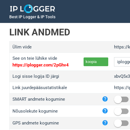
Best IP Logger & IP Tools
LINK ANDMED
Ülim viide
https:/
See on teie lühike viide
koopia
https://iplogger.com/2pGhv4
Logi sisse logija ID järgi
xbvQ5x
Link juurdepääsustatistikale
https:/
iplo
SMART andmete kogumine
wl.g
ed.t
Nõusolekute kogumine
bc.a
GPS andmete kogumine