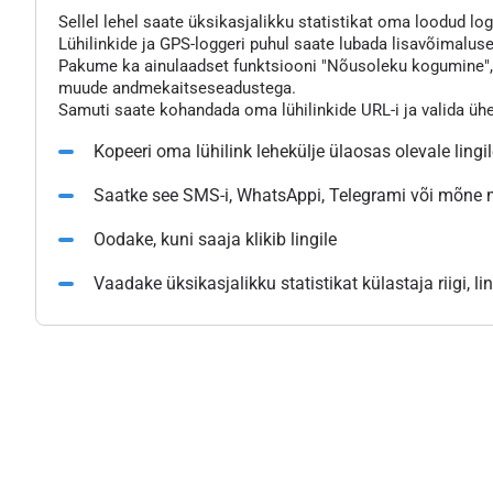
Sellel lehel saate üksikasjalikku statistikat oma loodud logg
Lühilinkide ja GPS-loggeri puhul saate lubada lisavõimaluse
Pakume ka ainulaadset funktsiooni "Nõusoleku kogumine", mi
muude andmekaitseseadustega.
Samuti saate kohandada oma lühilinkide URL-i ja valida üh
Kopeeri oma lühilink lehekülje ülaosas olevale lingi
Saatke see SMS-i, WhatsAppi, Telegrami või mõne
Oodake, kuni saaja klikib lingile
Vaadake üksikasjalikku statistikat külastaja riigi, l