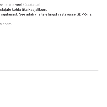
nki ei ole veel külastatud.
astajate kohta üksikasjalikum.
jutamist. See aitab viia teie lingid vastavusse GDPR-i ja
ta enam.