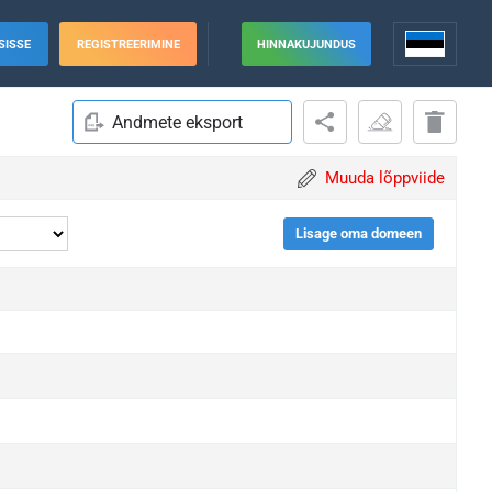
SISSE
REGISTREERIMINE
HINNAKUJUNDUS
Andmete eksport
Muuda lõppviide
Lisage oma domeen
grade
grade
grade
grade