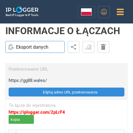
Best IP Logger & IP Tools
INFORMACJE O ŁĄCZACH
Eksport danych
Przekierowanie URL
https://gg88.wales/
Edytuj adres URL przekierowania
To łącze do rejestratora
https://iplogger.com/2pLrF4
kopia