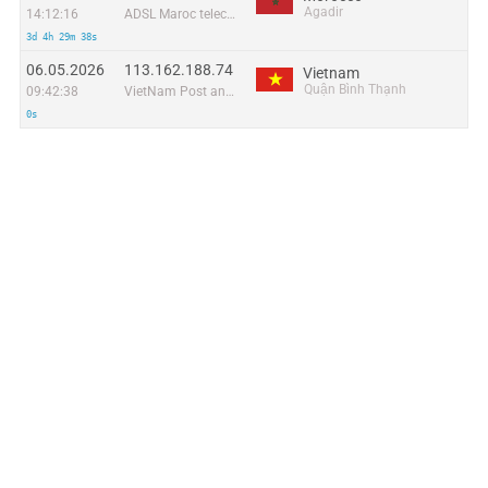
Agadir
14:12:16
ADSL Maroc telecom
3d 4h 29m 38s
06.05.2026
113.162.188.74
Vietnam
Quận Bình Thạnh
09:42:38
VietNam Post and Telecom Corporation
0s