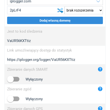
Dodaj własną domenę
iplogger.org
upgrade
Jest to kod śledzenia
wl.gl
upgrade
VaUR56KXTtiz
ed.tc
upgrade
bc.ax
upgrade
Link umożliwiający dostęp do statystyk
https://iplogger.org/logger/VaUR56KXTtiz
iplogger.com
maper.info
Zbieranie danych SMART
iplogger.co
Wyłączony
2no.co
Zbieranie zgód
yip.su
iplogger.info
Wyłączony
iplog.co
Zbieranie danych GPS