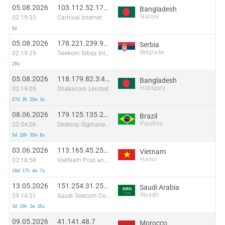
05.08.2026
103.112.52.174:57740
Bangladesh
Natore
02:19:35
Carnival Internet
6s
05.08.2026
178.221.239.99:2985
Serbia
Belgrade
02:19:29
Telekom Srbija Internet Backbone Network
20s
05.08.2026
118.179.82.3:46722
Bangladesh
Habiganj
02:19:09
Dhakacom Limited
57d 3h 25m 3s
08.06.2026
179.125.135.227:23278
Brazil
Paulínia
22:54:06
Desktop Sigmanet Comunicação Multimídia SA
5d 20h 35m 8s
03.06.2026
113.165.45.255:36495
Vietnam
Hanoi
02:18:58
VietNam Post and Telecom Corporation
20d 17h 4m 7s
13.05.2026
151.254.31.254:7726
Saudi Arabia
Riyadh
09:14:51
Saudi Telecom Company JSC
3d 19h 2m 35s
09.05.2026
41.141.48.7
Morocco