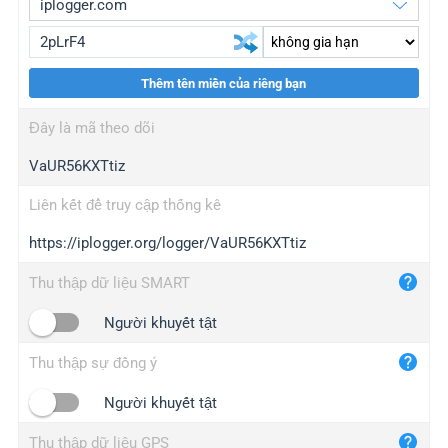
Thêm tên miền của riêng bạn
iplogger.org
upgrade
Đây là mã theo dõi
wl.gl
upgrade
VaUR56KXTtiz
ed.tc
upgrade
bc.ax
upgrade
Liên kết để truy cập thống kê
https://iplogger.org/logger/VaUR56KXTtiz
iplogger.com
maper.info
Thu thập dữ liệu SMART
iplogger.co
Người khuyết tật
2no.co
Thu thập sự đồng ý
yip.su
iplogger.info
Người khuyết tật
iplog.co
Thu thập dữ liệu GPS