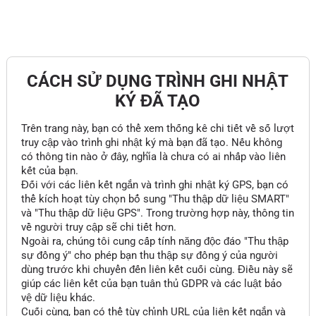
CÁCH SỬ DỤNG TRÌNH GHI NHẬT
KÝ ĐÃ TẠO
Trên trang này, bạn có thể xem thống kê chi tiết về số lượt
truy cập vào trình ghi nhật ký mà bạn đã tạo. Nếu không
có thông tin nào ở đây, nghĩa là chưa có ai nhấp vào liên
kết của bạn.
Đối với các liên kết ngắn và trình ghi nhật ký GPS, bạn có
thể kích hoạt tùy chọn bổ sung "Thu thập dữ liệu SMART"
và "Thu thập dữ liệu GPS". Trong trường hợp này, thông tin
về người truy cập sẽ chi tiết hơn.
Ngoài ra, chúng tôi cung cấp tính năng độc đáo "Thu thập
sự đồng ý" cho phép bạn thu thập sự đồng ý của người
dùng trước khi chuyển đến liên kết cuối cùng. Điều này sẽ
giúp các liên kết của bạn tuân thủ GDPR và các luật bảo
vệ dữ liệu khác.
Cuối cùng, bạn có thể tùy chỉnh URL của liên kết ngắn và