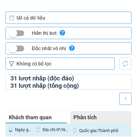
tất cả dữ liệu
Hiển thị bot
Độc nhất vô nhị
31
lượt nhấp (độc đáo)
31
lượt nhấp (tổng cộng)
1
Khách tham quan
Phân tích
Ngày giờ
Địa chỉ IP/Nhà cung cấp dịch vụ
Quốc gia/Thành phố