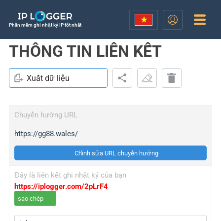
Phần mềm ghi nhật ký IP tốt nhất
THÔNG TIN LIÊN KẾT
Xuất dữ liệu
Chuyển hướng URL
https://gg88.wales/
Chỉnh sửa URL chuyển hướng
Đây là liên kết ghi nhật ký của bạn
https://iplogger.com/2pLrF4
sao chép