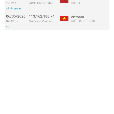
Agadir
14:12:16
ADSL Maroc telecom
3d 4h 29m 38s
06/05/2026
113.162.188.74
Vietnam
Quận Bình Thạnh
09:42:38
VietNam Post and Telecom Corporation
0s