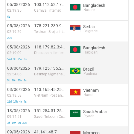
05/08/2026
103.112.52.174:57740
Bangladesh
Natore
02:19:35
Carnival Internet
6s
05/08/2026
178.221.239.99:2985
Serbia
Belgrade
02:19:29
Telekom Srbija Internet Backbone Network
20s
05/08/2026
118.179.82.3:46722
Bangladesh
Habiganj
02:19:09
Dhakacom Limited
57d 3h 25m 3s
08/06/2026
179.125.135.227:23278
Brazil
Paulínia
22:54:06
Desktop Sigmanet Comunicação Multimídia SA
5d 20h 35m 8s
03/06/2026
113.165.45.255:36495
Vietnam
Hanoi
02:18:58
VietNam Post and Telecom Corporation
20d 17h 4m 7s
13/05/2026
151.254.31.254:7726
Saudi Arabia
Riyadh
09:14:51
Saudi Telecom Company JSC
3d 19h 2m 35s
09/05/2026
41.141.48.7
Morocco