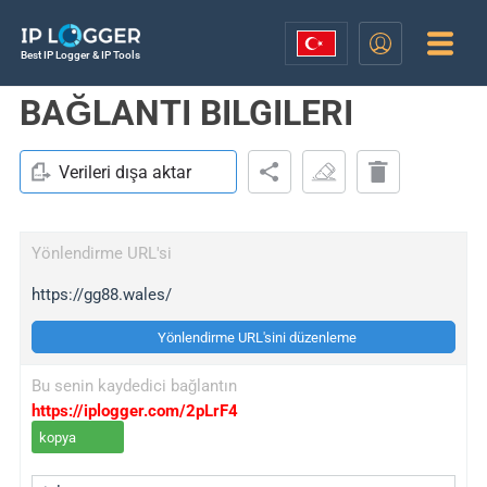
Best IP Logger & IP Tools
BAĞLANTI BILGILERI
Verileri dışa aktar
Yönlendirme URL'si
https://gg88.wales/
Yönlendirme URL'sini düzenleme
Bu senin kaydedici bağlantın
https://iplogger.com/2pLrF4
kopya