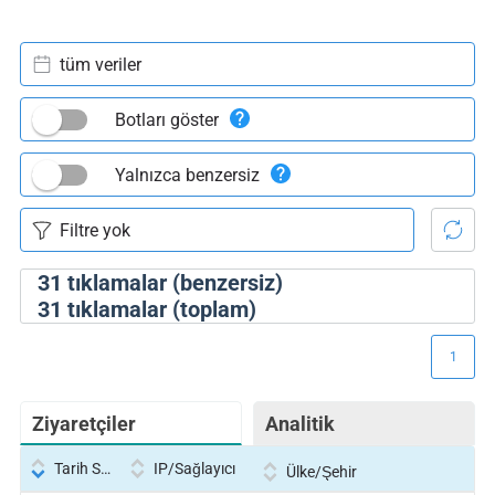
tüm veriler
Botları göster
Yalnızca benzersiz
31
tıklamalar (benzersiz)
31
tıklamalar (toplam)
1
Ziyaretçiler
Analitik
Tarih Saati
IP/Sağlayıcı
Ülke/Şehir