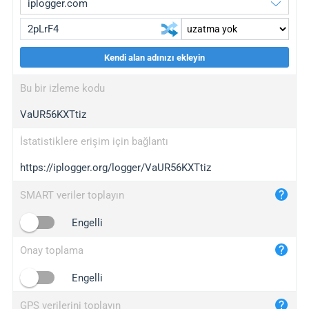
Kendi alan adınızı ekleyin
iplogger.org
upgrade
Bu bir izleme kodu
wl.gl
upgrade
VaUR56KXTtiz
ed.tc
upgrade
bc.ax
upgrade
İstatistiklere erişim için bağlantı
https://iplogger.org/logger/VaUR56KXTtiz
iplogger.com
maper.info
SMART veriler toplayın
iplogger.co
Engelli
2no.co
Onay toplama
yip.su
iplogger.info
Engelli
iplog.co
GPS verilerini toplayın