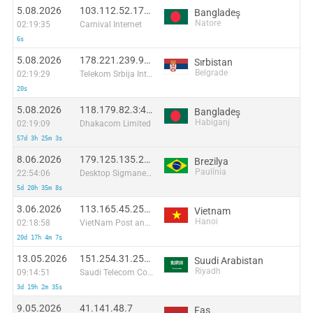
5.08.2026
103.112.52.174:57740
Bangladeş
Natore
02:19:35
Carnival Internet
6s
5.08.2026
178.221.239.99:2985
Sırbistan
Belgrade
02:19:29
Telekom Srbija Internet Backbone Network
20s
5.08.2026
118.179.82.3:46722
Bangladeş
Habiganj
02:19:09
Dhakacom Limited
57d 3h 25m 3s
8.06.2026
179.125.135.227:23278
Brezilya
Paulínia
22:54:06
Desktop Sigmanet Comunicação Multimídia SA
5d 20h 35m 8s
3.06.2026
113.165.45.255:36495
Vietnam
Hanoi
02:18:58
VietNam Post and Telecom Corporation
20d 17h 4m 7s
13.05.2026
151.254.31.254:7726
Suudi Arabistan
Riyadh
09:14:51
Saudi Telecom Company JSC
3d 19h 2m 35s
9.05.2026
41.141.48.7
Fas