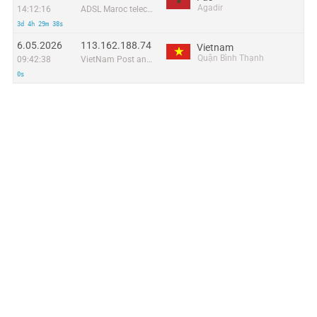
Agadir
14:12:16
ADSL Maroc telecom
3d 4h 29m 38s
6.05.2026
113.162.188.74
Vietnam
Quận Bình Thạnh
09:42:38
VietNam Post and Telecom Corporation
0s