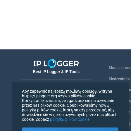
Skracacz ad
Best IP Logger & IP Tools
Śledzenie lok
Polski
Śledzenie nu
Aby zapewnić najlepszą możliwą obsługę, witryna
https://iplogger.org używa plików cookie.
Polski
Korzystanie oznacza, że zgadzasz się na używanie
Piksel śledz
przez nas plików cookie. Opublikowaliśmy nową
politykę plików cookie, którą należy przeczytać, aby
Narzędzie do
dowiedzieć się więcej o używanych przez nas plikach
cookie. Zobacz
politykę plików cookie
Liczniki IP i