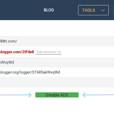
BLOG
TOOLS
u88tt.com/
/iplogger.com/2tFde8
kWvqWd
/iplogger.org/logger/ST6R5akWvqWd
Disable ADS