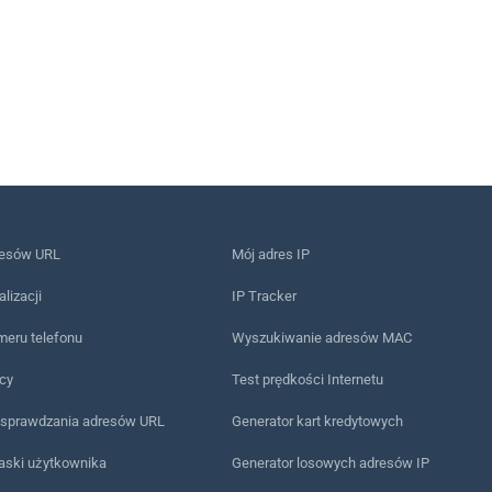
resów URL
Mój adres IP
alizacji
IP Tracker
meru telefonu
Wyszukiwanie adresów MAC
ący
Test prędkości Internetu
 sprawdzania adresów URL
Generator kart kredytowych
 paski użytkownika
Generator losowych adresów IP