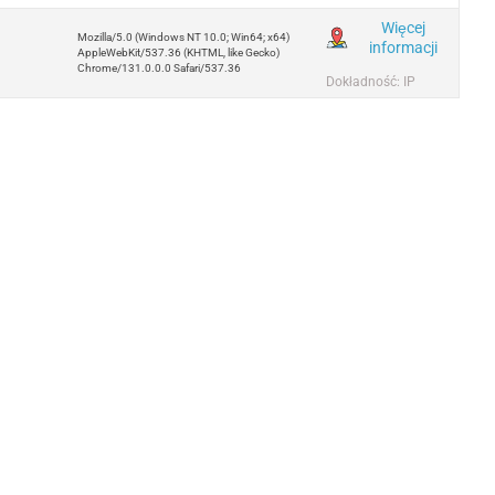
Więcej
Mozilla/5.0 (Windows NT 10.0; Win64; x64)
informacji
AppleWebKit/537.36 (KHTML, like Gecko)
Chrome/131.0.0.0 Safari/537.36
Dokładność: IP