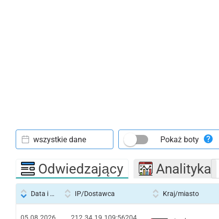
wszystkie dane
Pokaż boty
Odwiedzający
Analityka
Data i godzina
IP/Dostawca
Kraj/miasto
05.08.2026
212.34.19.109:56204