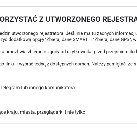
KORZYSTAĆ Z UTWORZONEGO REJESTR
in utworzonego rejestratora. Jeśli nie ma tu żadnych informacji, o
czyć dodatkową opcję "Zbieraj dane SMART" i "Zbieraj dane GPS", 
tóra umożliwia zbieranie zgody od użytkownika przed przejściem d
inku i wybrać jedną z dostępnych domen. Należy pamiętać, że stary
Telegram lub innego komunikatora
 kraju, miasta, przeglądarki i nie tylko