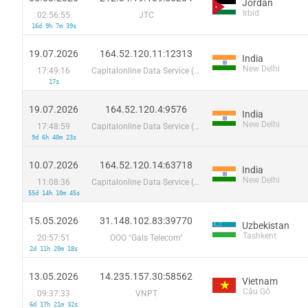
Jordan
Irbid
02:56:55
JTC
16d 9h 7m 39s
19.07.2026
164.52.120.11:12313
India
New Delhi
17:49:16
Capitalonline Data Service (HK) Co
17s
19.07.2026
164.52.120.4:9576
India
New Delhi
17:48:59
Capitalonline Data Service (HK) Co
9d 6h 40m 23s
10.07.2026
164.52.120.14:63718
India
New Delhi
11:08:36
Capitalonline Data Service (HK) Co
55d 14h 10m 45s
15.05.2026
31.148.102.83:39770
Uzbekistan
Tashkent
20:57:51
OOO "Gals Telecom"
2d 11h 20m 18s
13.05.2026
14.235.157.30:58562
Vietnam
Cầu Gồ
09:37:33
VNPT
6d 17h 21m 32s