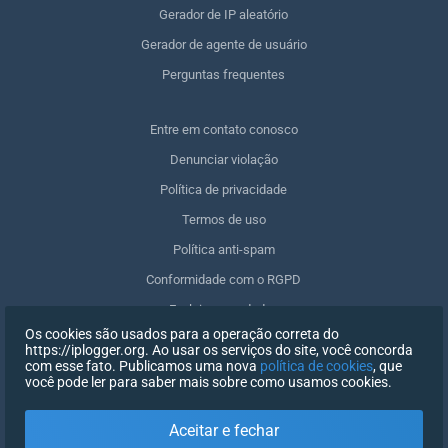
Gerador de IP aleatório
Gerador de agente de usuário
Perguntas frequentes
Entre em contato conosco
Denunciar violação
Política de privacidade
Termos de uso
Política anti-spam
Conformidade com o RGPD
Excluir meus dados
Os cookies são usados para a operação correta do
Retirar o consentimento
https://iplogger.org. Ao usar os serviços do site, você concorda
com esse fato. Publicamos uma nova
política de cookies
, que
você pode ler para saber mais sobre como usamos cookies.
REGISTRO
Aceitar e fechar
X