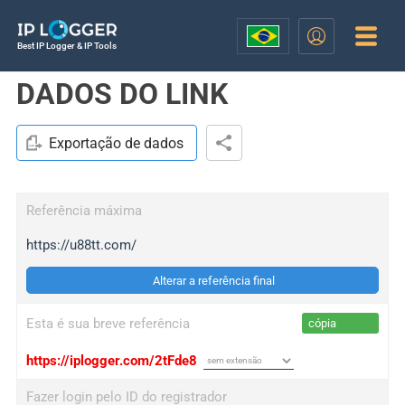
Best IP Logger & IP Tools
DADOS DO LINK
Exportação de dados
Referência máxima
https://u88tt.com/
Alterar a referência final
Esta é sua breve referência
cópia
https://iplogger.com/2tFde8
Fazer login pelo ID do registrador