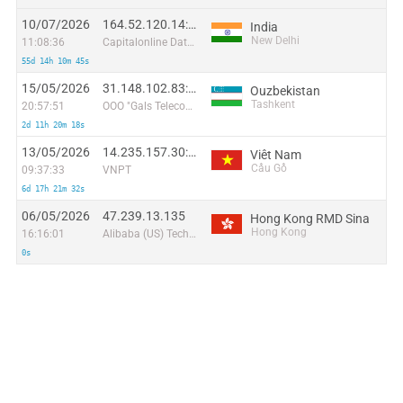
10/07/2026
164.52.120.14:63718
India
New Delhi
11:08:36
Capitalonline Data Service (HK) Co
55d 14h 10m 45s
15/05/2026
31.148.102.83:39770
Ouzbekistan
Tashkent
20:57:51
OOO "Gals Telecom"
2d 11h 20m 18s
13/05/2026
14.235.157.30:58562
Viêt Nam
Cầu Gồ
09:37:33
VNPT
6d 17h 21m 32s
06/05/2026
47.239.13.135
Hong Kong RMD Sina
Hong Kong
16:16:01
Alibaba (US) Technology Co., Ltd.
0s