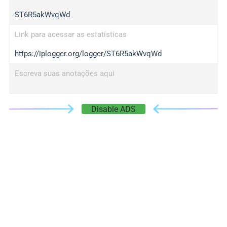
ST6R5akWvqWd
Link para acessar as estatísticas
https://iplogger.org/logger/ST6R5akWvqWd
Escreva suas anotações aqui
Disable ADS