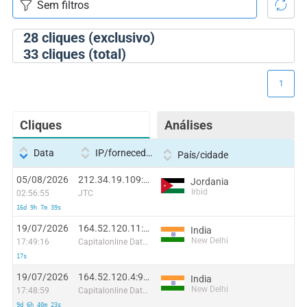
28
cliques (exclusivo)
33
cliques (total)
1
Cliques
Análises
Data
IP/fornecedor
País/cidade
05/08/2026
212.34.19.109:56204
Jordania
Irbid
02:56:55
JTC
16d 9h 7m 39s
19/07/2026
164.52.120.11:12313
India
New Delhi
17:49:16
Capitalonline Data Service (HK) Co
17s
19/07/2026
164.52.120.4:9576
India
New Delhi
17:48:59
Capitalonline Data Service (HK) Co
9d 6h 40m 23s