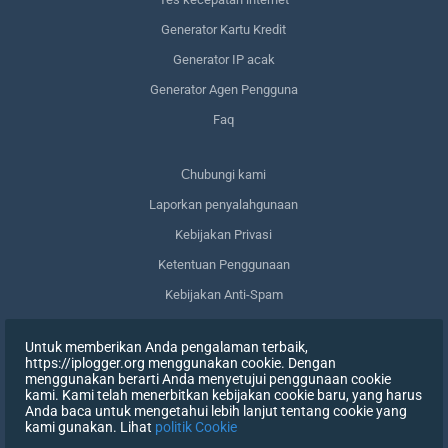
Generator Kartu Kredit
Generator IP acak
Generator Agen Pengguna
Faq
Сhubungi kami
Laporkan penyalahgunaan
Kebijakan Privasi
Ketentuan Penggunaan
Kebijakan Anti-Spam
Kepatuhan terhadap GDPR
Untuk memberikan Anda pengalaman terbaik,
Menghapus data saya
https://iplogger.org menggunakan cookie. Dengan
menggunakan berarti Anda menyetujui penggunaan cookie
Mencabut persetujuan
kami. Kami telah menerbitkan kebijakan cookie baru, yang harus
Anda baca untuk mengetahui lebih lanjut tentang cookie yang
kami gunakan. Lihat
politik Cookie
DAFTAR