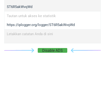
ST6R5akWvqWd
Tautan untuk akses ke statistik
https://iplogger.org/logger/ST6R5akWvqWd
Letakkan catatan Anda di sini
Disable ADS