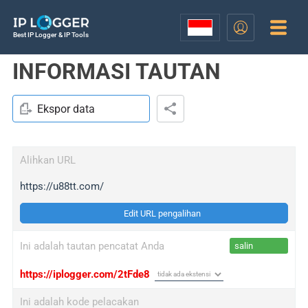
Best IP Logger & IP Tools
INFORMASI TAUTAN
Ekspor data
Alihkan URL
https://u88tt.com/
Edit URL pengalihan
Ini adalah tautan pencatat Anda
salin
https://iplogger.com/2tFde8
Ini adalah kode pelacakan