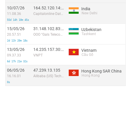
10/07/26
164.52.120.14:63718
India
New Delhi
11.08.36
Capitalonline Data Service (HK) Co
55d 14h 10m 45s
15/05/26
31.148.102.83:39770
Uzbekistan
Tashkent
20.57.51
OOO "Gals Telecom"
2d 11h 20m 18s
13/05/26
14.235.157.30:58562
Vietnam
Cầu Gồ
09.37.33
VNPT
6d 17h 21m 32s
06/05/26
47.239.13.135
Hong Kong SAR China
Hong Kong
16.16.01
Alibaba (US) Technology Co., Ltd.
0s