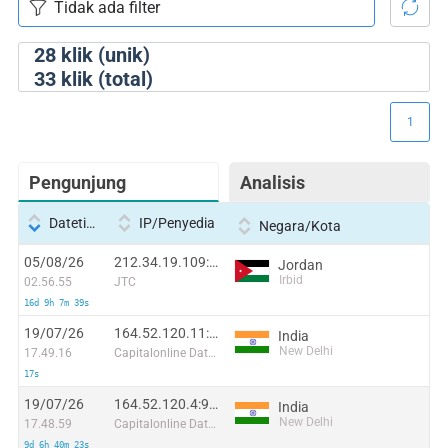
28
klik (unik)
33
klik (total)
1
Pengunjung
Analisis
Datetime
IP/Penyedia
Negara/Kota
05/08/26
212.34.19.109:56204
Jordan
Irbid
02.56.55
JTC
16d 9h 7m 39s
19/07/26
164.52.120.11:12313
India
New Delhi
17.49.16
Capitalonline Data Service (HK) Co
17s
19/07/26
164.52.120.4:9576
India
New Delhi
17.48.59
Capitalonline Data Service (HK) Co
9d 6h 40m 23s