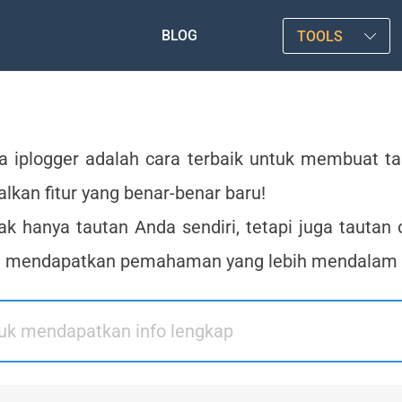
BLOG
TOOLS
iplogger adalah cara terbaik untuk membuat tau
lkan fitur yang benar-benar baru!
k hanya tautan Anda sendiri, tetapi juga tautan o
ngin mendapatkan pemahaman yang lebih mendalam t