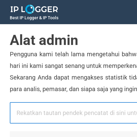
Best IP Logger & IP Tools
Alat admin
Pengguna kami telah lama mengetahui bahwa 
hari ini kami sangat senang untuk memperkena
Sekarang Anda dapat mengakses statistik tida
para analis, pemasar, dan siapa saja yang i