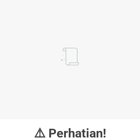
⚠️ Perhatian!