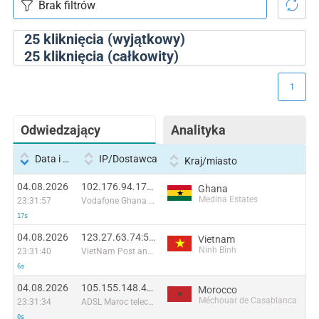
25
kliknięcia (wyjątkowy)
25
kliknięcia (całkowity)
1
Odwiedzający
Analityka
Data i godzina
IP/Dostawca
Kraj/miasto
04.08.2026
102.176.94.179:2282
Ghana
Medina Estates
23:31:57
Vodafone Ghana MBB
17s
04.08.2026
123.27.63.74:59797
Vietnam
Ninh Bình
23:31:40
VietNam Post and Telecom Corporation
6s
04.08.2026
105.155.148.48:60768
Morocco
Méchouar de Casablanca
23:31:34
ADSL Maroc telecom
0s