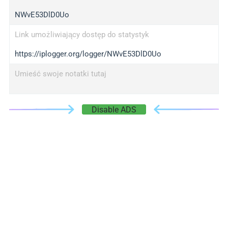
NWvE53DlD0Uo
Link umożliwiający dostęp do statystyk
https://iplogger.org/logger/NWvE53DlD0Uo
Umieść swoje notatki tutaj
Disable ADS