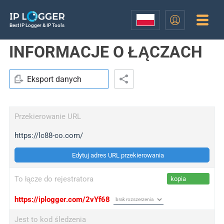
Best IP Logger & IP Tools
INFORMACJE O ŁĄCZACH
Eksport danych
Przekierowanie URL
https://lc88-co.com/
Edytuj adres URL przekierowania
To łącze do rejestratora
kopia
https://iplogger.com/2vYf68
Jest to kod śledzenia