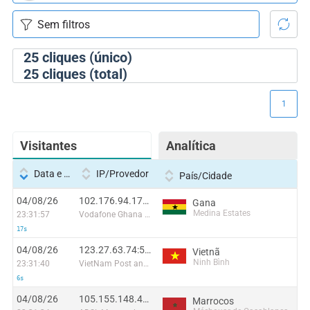
25
cliques (único)
25
cliques (total)
1
Visitantes
Analítica
Data e hora
IP/Provedor
País/Cidade
04/08/26
102.176.94.179:2282
Gana
Medina Estates
23:31:57
Vodafone Ghana MBB
17s
04/08/26
123.27.63.74:59797
Vietnã
Ninh Bình
23:31:40
VietNam Post and Telecom Corporation
6s
04/08/26
105.155.148.48:60768
Marrocos