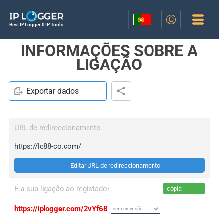
Best IP Logger & IP Tools
INFORMAÇÕES SOBRE A
LIGAÇÃO
Exportar dados
URL de redireccionamento
https://lc88-co.com/
Editar URL de redireccionamento
É a sua ligação ao registador
cópia
https://iplogger.com/2vYf68