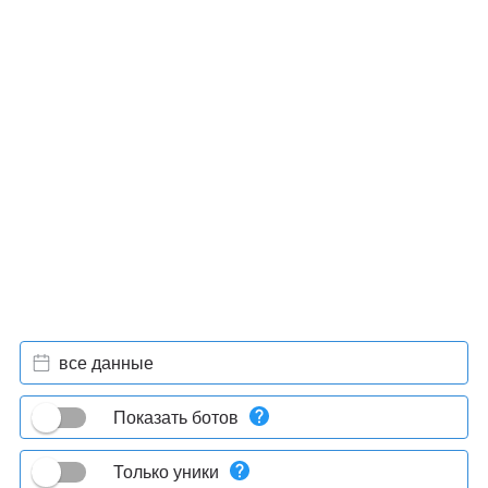
все данные
Показать ботов
Только уники