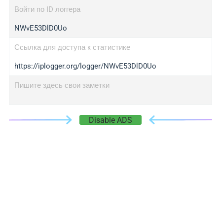
Войти по ID логгера
NWvE53DlD0Uo
Ссылка для доступа к статистике
https://iplogger.org/logger/NWvE53DlD0Uo
Пишите здесь свои заметки
Disable ADS