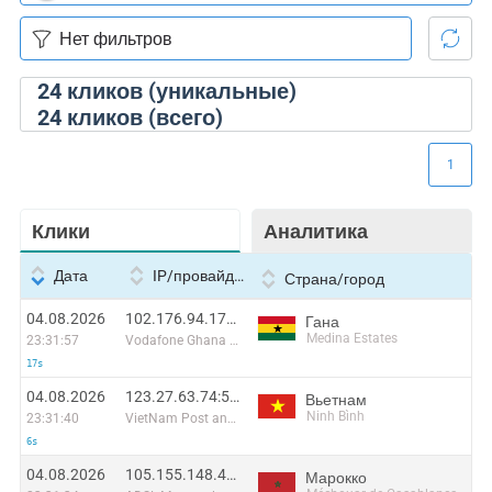
24
кликов (уникальные)
24
кликов (всего)
1
Клики
Аналитика
Дата
IP/провайдер
Страна/город
04.08.2026
102.176.94.179:2282
Гана
Medina Estates
23:31:57
Vodafone Ghana MBB
17s
04.08.2026
123.27.63.74:59797
Вьетнам
Ninh Bình
23:31:40
VietNam Post and Telecom Corporation
6s
04.08.2026
105.155.148.48:60768
Марокко