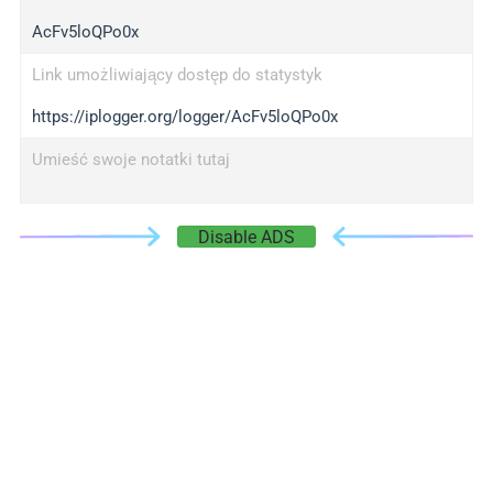
AcFv5loQPo0x
Link umożliwiający dostęp do statystyk
https://iplogger.org/logger/AcFv5loQPo0x
Umieść swoje notatki tutaj
Disable ADS