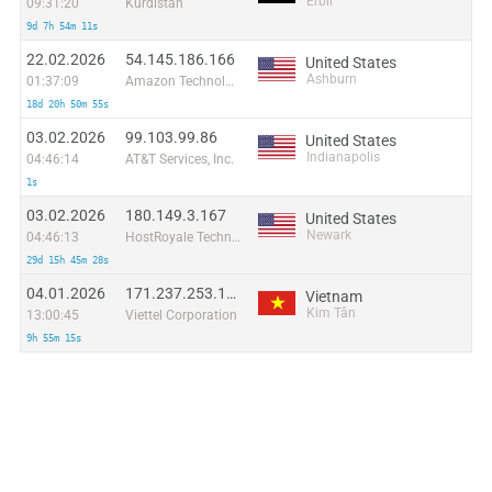
Erbil
09:31:20
Kurdistan
9d 7h 54m 11s
22.02.2026
54.145.186.166
United States
Ashburn
01:37:09
Amazon Technologies Inc.
18d 20h 50m 55s
03.02.2026
99.103.99.86
United States
Indianapolis
04:46:14
AT&T Services, Inc.
1s
03.02.2026
180.149.3.167
United States
Newark
04:46:13
HostRoyale Technologies Pvt Ltd
29d 15h 45m 28s
04.01.2026
171.237.253.190
Vietnam
Kim Tân
13:00:45
Viettel Corporation
9h 55m 15s