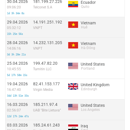
30.04.2026
181.199.27.226
Ecuador
Quito
09:06:20
Telconet S.A
1d 3h 34m 8s
29.04.2026
14.191.251.192
Vietnam
Huế
05:32:12
VNPT
15h 25m 56s
28.04.2026
14.232.131.205
Vietnam
Hà Đông
14:06:16
VNPT
3d 3h 20m 21s
25.04.2026
199.47.82.20
United States
Portland
10:45:55
Turnitin LLC
5d 17h 58m 15s
19.04.2026
82.41.153.177
United Kingdom
Edinburgh
16:47:40
Virgin Media
34d 13h 51m 33s
16.03.2026
185.211.97.4
United States
Los Angeles
02:56:07
UAB "Bite Lietuva"
12d 17h 24m 47s
03.03.2026
185.24.61.243
Iraq