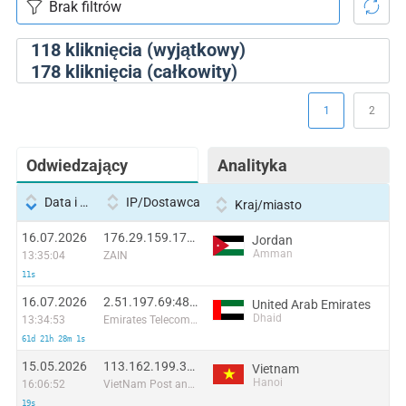
118
kliknięcia (wyjątkowy)
178
kliknięcia (całkowity)
1
2
Odwiedzający
Analityka
Data i godzina
IP/Dostawca
Kraj/miasto
16.07.2026
176.29.159.178:13903
Jordan
Amman
13:35:04
ZAIN
11s
16.07.2026
2.51.197.69:48280
United Arab Emirates
Dhaid
13:34:53
Emirates Telecommunications Corporation
61d 21h 28m 1s
15.05.2026
113.162.199.31:46658
Vietnam
Hanoi
16:06:52
VietNam Post and Telecom Corporation
19s