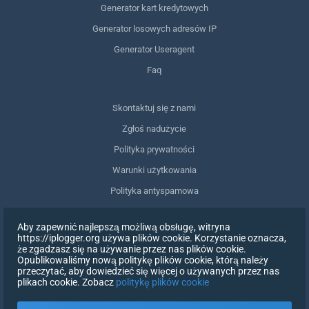
Generator kart kredytowych
Generator losowych adresów IP
Generator Useragent
Faq
Skontaktuj się z nami
Zgłoś nadużycie
Polityka prywatności
Warunki użytkowania
Polityka antyspamowa
Zgodność z RODO
Aby zapewnić najlepszą możliwą obsługę, witryna
Usuń moje dane
https://iplogger.org używa plików cookie. Korzystanie oznacza,
że zgadzasz się na używanie przez nas plików cookie.
Wycofanie zgody
Opublikowaliśmy nową politykę plików cookie, którą należy
przeczytać, aby dowiedzieć się więcej o używanych przez nas
plikach cookie. Zobacz
politykę plików cookie
ZAREJESTRUJ SIĘ