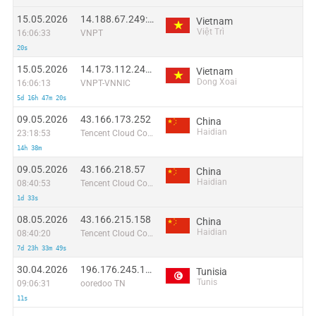
15.05.2026
14.188.67.249:49132
Vietnam
Việt Trì
16:06:33
VNPT
20s
15.05.2026
14.173.112.242:39429
Vietnam
Dong Xoai
16:06:13
VNPT-VNNIC
5d 16h 47m 20s
09.05.2026
43.166.173.252
China
Haidian
23:18:53
Tencent Cloud Computing (Beijing) Co
14h 38m
09.05.2026
43.166.218.57
China
Haidian
08:40:53
Tencent Cloud Computing (Beijing) Co
1d 33s
08.05.2026
43.166.215.158
China
Haidian
08:40:20
Tencent Cloud Computing (Beijing) Co
7d 23h 33m 49s
30.04.2026
196.176.245.175
Tunisia
Tunis
09:06:31
ooredoo TN
11s