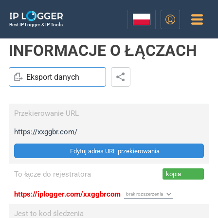
Best IP Logger & IP Tools
INFORMACJE O ŁĄCZACH
Eksport danych
Przekierowanie URL
https://xxggbr.com/
Edytuj adres URL przekierowania
To łącze do rejestratora
kopia
https://iplogger.com/xxggbrcom
Jest to kod śledzenia