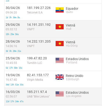
11s
30/04/26
181.199.27.226
Equador
Quito
09:06:20
Telconet S.A
1d 3h 34m 8s
29/04/26
14.191.251.192
Vietnã
Huế
05:32:12
VNPT
15h 25m 56s
28/04/26
14.232.131.205
Vietnã
Hà Đông
14:06:16
VNPT
3d 3h 20m 21s
25/04/26
199.47.82.20
Estados Unidos
Portland
10:45:55
Turnitin LLC
5d 17h 58m 15s
19/04/26
82.41.153.177
Reino Unido
Edinburgh
16:47:40
Virgin Media
34d 13h 51m 33s
16/03/26
185.211.97.4
Estados Unidos
Los Angeles
02:56:07
UAB "Bite Lietuva"
12d 17h 24m 47s