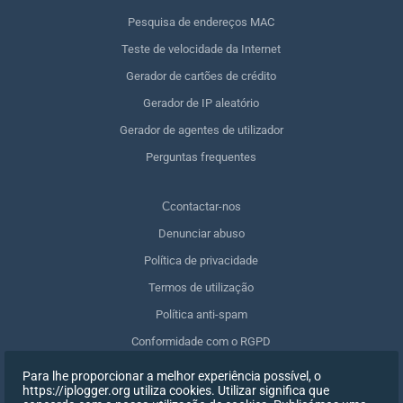
Pesquisa de endereços MAC
Teste de velocidade da Internet
Gerador de cartões de crédito
Gerador de IP aleatório
Gerador de agentes de utilizador
Perguntas frequentes
Сcontactar-nos
Denunciar abuso
Política de privacidade
Termos de utilização
Política anti-spam
Conformidade com o RGPD
Apagar os meus dados
Para lhe proporcionar a melhor experiência possível, o
https://iplogger.org utiliza cookies. Utilizar significa que
Retirar o consentimento