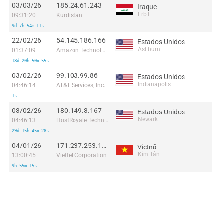
03/03/26
185.24.61.243
Iraque
Erbil
09:31:20
Kurdistan
9d 7h 54m 11s
22/02/26
54.145.186.166
Estados Unidos
Ashburn
01:37:09
Amazon Technologies Inc.
18d 20h 50m 55s
03/02/26
99.103.99.86
Estados Unidos
Indianapolis
04:46:14
AT&T Services, Inc.
1s
03/02/26
180.149.3.167
Estados Unidos
Newark
04:46:13
HostRoyale Technologies Pvt Ltd
29d 15h 45m 28s
04/01/26
171.237.253.190
Vietnã
Kim Tân
13:00:45
Viettel Corporation
9h 55m 15s