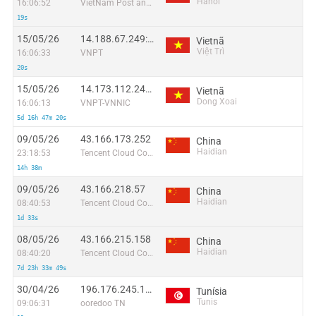
Hanoi
16:06:52
VietNam Post and Telecom Corporation
19s
15/05/26
14.188.67.249:49132
Vietnã
Việt Trì
16:06:33
VNPT
20s
15/05/26
14.173.112.242:39429
Vietnã
Dong Xoai
16:06:13
VNPT-VNNIC
5d 16h 47m 20s
09/05/26
43.166.173.252
China
Haidian
23:18:53
Tencent Cloud Computing (Beijing) Co
14h 38m
09/05/26
43.166.218.57
China
Haidian
08:40:53
Tencent Cloud Computing (Beijing) Co
1d 33s
08/05/26
43.166.215.158
China
Haidian
08:40:20
Tencent Cloud Computing (Beijing) Co
7d 23h 33m 49s
30/04/26
196.176.245.175
Tunísia
Tunis
09:06:31
ooredoo TN