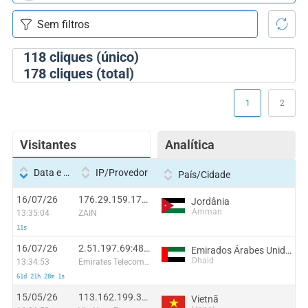
118
cliques (único)
178
cliques (total)
1
2
Visitantes
Analítica
Data e hora
IP/Provedor
País/Cidade
16/07/26
176.29.159.178:13903
Jordânia
Amman
13:35:04
ZAIN
11s
16/07/26
2.51.197.69:48280
Emirados Árabes Unidos
Dhaid
13:34:53
Emirates Telecommunications Corporation
61d 21h 28m 1s
15/05/26
113.162.199.31:46658
Vietnã