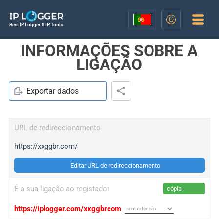
Best IP Logger & IP Tools
INFORMAÇÕES SOBRE A
LIGAÇÃO
Exportar dados
URL de redireccionamento
https://xxggbr.com/
Editar URL de redireccionamento
É a sua ligação ao registador
cópia
https://iplogger.com/xxggbrcom