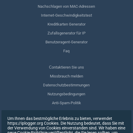
Nachschlagen von MAC-Adressen
Internet-Geschwindigkeitstest
Kreditkarten Generator
Zufallsgenerator für IP
Benutzeragent-Generator
Faq
Сontaktieren Sie uns
Missbrauch melden
Datenschutzbestimmungen
Nutzungsbedingungen
Anti-Spam-Politik
GDPR-Einhaltung
Um Ihnen das bestmögliche Erlebnis zu bieten, verwendet
Meine Daten löschen
https://iplogger.org Cookies. Die Nutzung bedeutet, dass Sie mit
der Verwendung von Cookies einverstanden sind. Wir haben eine
Zustimmung zurückziehen
neue Cookie-Richtlinie veröffentlicht, die Sie lesen sollten, um