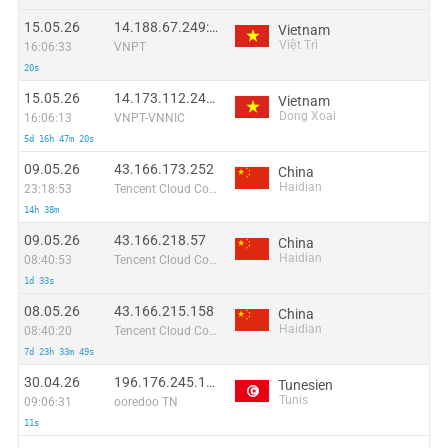
15.05.26
14.188.67.249:49132
Vietnam
Việt Trì
16:06:33
VNPT
20s
15.05.26
14.173.112.242:39429
Vietnam
Dong Xoai
16:06:13
VNPT-VNNIC
5d 16h 47m 20s
09.05.26
43.166.173.252
China
Haidian
23:18:53
Tencent Cloud Computing (Beijing) Co
14h 38m
09.05.26
43.166.218.57
China
Haidian
08:40:53
Tencent Cloud Computing (Beijing) Co
1d 33s
08.05.26
43.166.215.158
China
Haidian
08:40:20
Tencent Cloud Computing (Beijing) Co
7d 23h 33m 49s
30.04.26
196.176.245.175
Tunesien
Tunis
09:06:31
ooredoo TN
11s