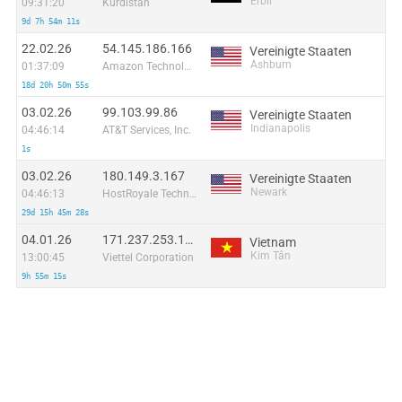
Erbil
09:31:20
Kurdistan
9d 7h 54m 11s
22.02.26
54.145.186.166
Vereinigte Staaten
Ashburn
01:37:09
Amazon Technologies Inc.
18d 20h 50m 55s
03.02.26
99.103.99.86
Vereinigte Staaten
Indianapolis
04:46:14
AT&T Services, Inc.
1s
03.02.26
180.149.3.167
Vereinigte Staaten
Newark
04:46:13
HostRoyale Technologies Pvt Ltd
29d 15h 45m 28s
04.01.26
171.237.253.190
Vietnam
Kim Tân
13:00:45
Viettel Corporation
9h 55m 15s