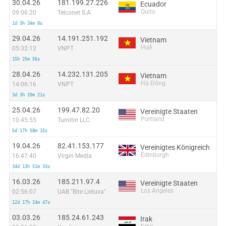
30.04.26
181.199.27.226
Ecuador
Quito
09:06:20
Telconet S.A
1d 3h 34m 8s
29.04.26
14.191.251.192
Vietnam
Huế
05:32:12
VNPT
15h 25m 56s
28.04.26
14.232.131.205
Vietnam
Hà Đông
14:06:16
VNPT
3d 3h 20m 21s
25.04.26
199.47.82.20
Vereinigte Staaten
Portland
10:45:55
Turnitin LLC
5d 17h 58m 15s
19.04.26
82.41.153.177
Vereinigtes Königreich
Edinburgh
16:47:40
Virgin Media
34d 13h 51m 33s
16.03.26
185.211.97.4
Vereinigte Staaten
Los Angeles
02:56:07
UAB "Bite Lietuva"
12d 17h 24m 47s
03.03.26
185.24.61.243
Irak