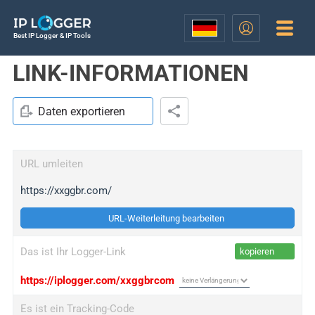
Best IP Logger & IP Tools
LINK-INFORMATIONEN
Daten exportieren
URL umleiten
https://xxggbr.com/
URL-Weiterleitung bearbeiten
Das ist Ihr Logger-Link
kopieren
https://iplogger.com/xxggbrcom
Es ist ein Tracking-Code