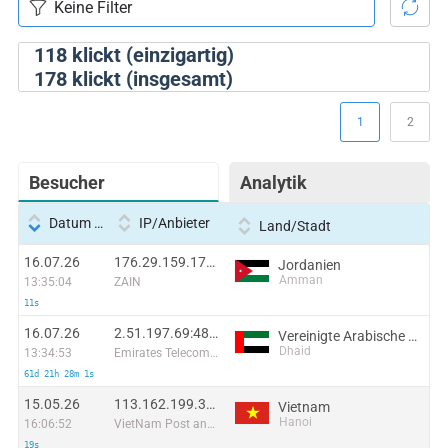
118
klickt (einzigartig)
178
klickt (insgesamt)
1
2
Besucher
Analytik
Datum und Uhrzeit
IP/Anbieter
Land/Stadt
16.07.26
176.29.159.178:13903
Jordanien
Amman
13:35:04
ZAIN
11s
16.07.26
2.51.197.69:48280
Vereinigte Arabische Emirate
Dhaid
13:34:53
Emirates Telecommunications Corporation
61d 21h 28m 1s
15.05.26
113.162.199.31:46658
Vietnam
Hanoi
16:06:52
VietNam Post and Telecom Corporation
19s