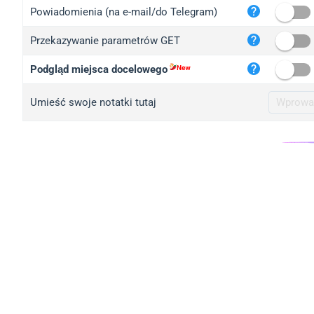
iplo
Powiadomienia (na e-mail/do Telegram)
mape
Przekazywanie parametrów GET
iplo
2no.
Podgląd miejsca docelowego
yip.
Umieść swoje notatki tutaj
iplo
iplo
iplo