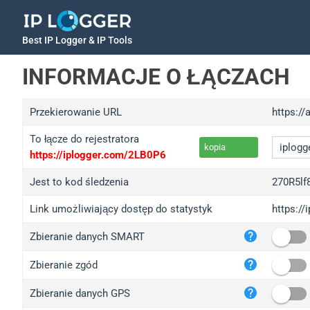
Best IP Logger & IP Tools
INFORMACJE O ŁĄCZACH
Przekierowanie URL
https:/
To łącze do rejestratora
kopia
https://iplogger.com/2LB0P6
Jest to kod śledzenia
270R5lf
Link umożliwiający dostęp do statystyk
https://
iplo
Zbieranie danych SMART
wl.g
ed.t
Zbieranie zgód
bc.a
Zbieranie danych GPS