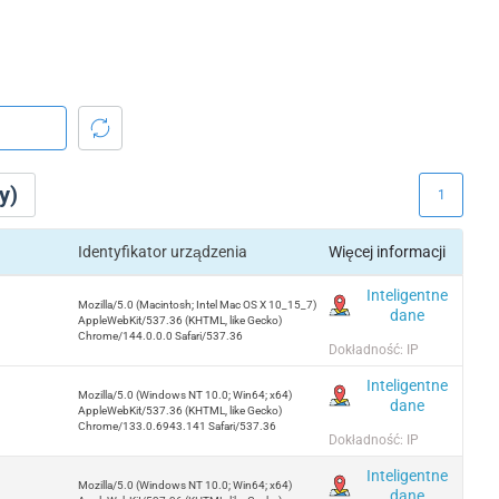
y)
1
Identyfikator urządzenia
Więcej informacji
Inteligentne
Mozilla/5.0 (Macintosh; Intel Mac OS X 10_15_7)
dane
AppleWebKit/537.36 (KHTML, like Gecko)
Chrome/144.0.0.0 Safari/537.36
Dokładność: IP
Inteligentne
Mozilla/5.0 (Windows NT 10.0; Win64; x64)
dane
AppleWebKit/537.36 (KHTML, like Gecko)
Chrome/133.0.6943.141 Safari/537.36
Dokładność: IP
Inteligentne
Mozilla/5.0 (Windows NT 10.0; Win64; x64)
dane