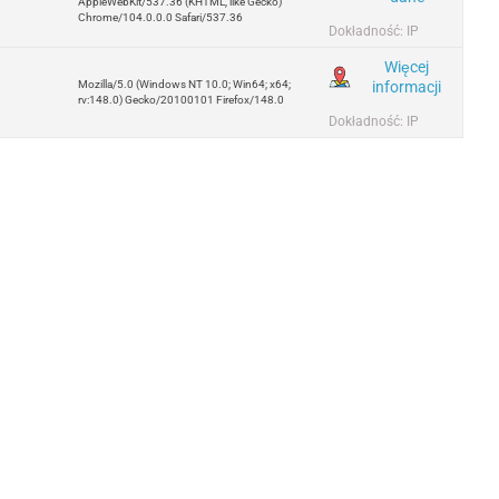
AppleWebKit/537.36 (KHTML, like Gecko)
Chrome/104.0.0.0 Safari/537.36
Dokładność: IP
Więcej
informacji
Mozilla/5.0 (Windows NT 10.0; Win64; x64;
rv:148.0) Gecko/20100101 Firefox/148.0
Dokładność: IP