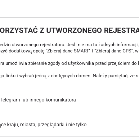
KORZYSTAĆ Z UTWORZONEGO REJESTR
in utworzonego rejestratora. Jeśli nie ma tu żadnych informacji, o
czyć dodatkową opcję "Zbieraj dane SMART" i "Zbieraj dane GPS", 
tóra umożliwia zbieranie zgody od użytkownika przed przejściem d
inku i wybrać jedną z dostępnych domen. Należy pamiętać, że stary
Telegram lub innego komunikatora
 kraju, miasta, przeglądarki i nie tylko