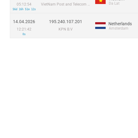
Da Lat
05:12:54
VietNam Post and Telecom Corporation
56d 16h 51m 12s
14.04.2026
195.240.107.201
Netherlands
Amsterdam
12:21:42
KPN B.V
0s