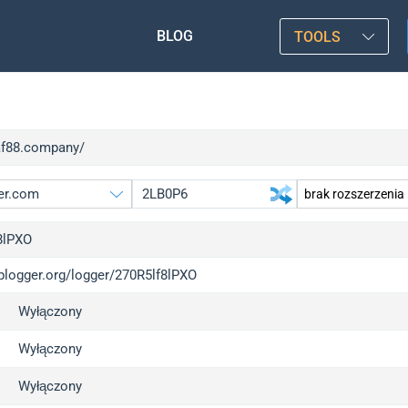
BLOG
TOOLS
/af88.company/
8lPXO
iplogger.org/logger/270R5lf8lPXO
gger.org
u
Wyłączony
l
u
c
u
Wyłączony
x
u
Wyłączony