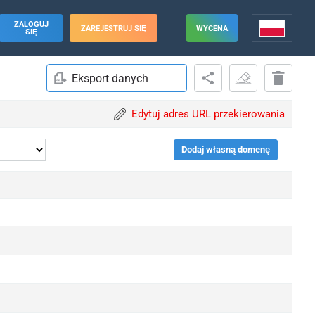
ZALOGUJ
ZAREJESTRUJ SIĘ
WYCENA
SIĘ
Eksport danych
Edytuj adres URL przekierowania
Dodaj własną domenę
pgrade
pgrade
pgrade
pgrade