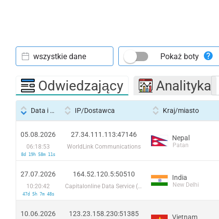
wszystkie dane
Pokaż boty
Odwiedzający
Analityka
Data i godzina
IP/Dostawca
Kraj/miasto
05.08.2026
27.34.111.113:47146
Nepal
Patan
06:18:53
WorldLink Communications
8d 19h 58m 11s
27.07.2026
164.52.120.5:50510
India
New Delhi
10:20:42
Capitalonline Data Service (HK) Co
47d 5h 7m 48s
10.06.2026
123.23.158.230:51385
Vietnam