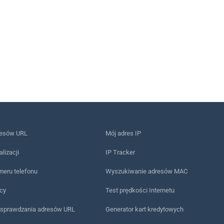
resów URL
Mój adres IP
alizacji
IP Tracker
meru telefonu
Wyszukiwanie adresów MAC
ący
Test prędkości Internetu
 sprawdzania adresów URL
Generator kart kredytowych