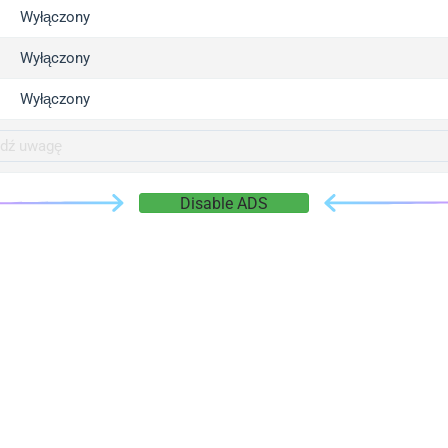
gger.com
Wyłączony
r.info
Wyłączony
gger.co
co
Wyłączony
su
gger.info
g.co
Disable ADS
gger.cn