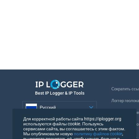
Сократить ссы
Best IP Logger & IP Tools
Логгер геолок
Русский
Отслеживание
Для корректной работы сайта https://iplogger.org
Русский
используются файлы cookie. Пользуясь
Невидимый ло
сервисами сайта, вы соглашаетесь с этим фактом.
Мы опубликовали новую
политику файлов cookie
,
Проверка URL
вы можете прочитать её, чтобы узнать больше о