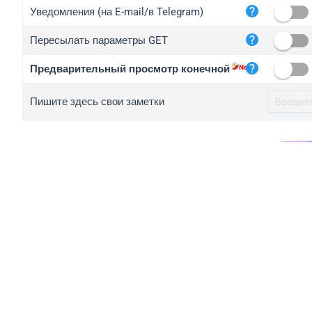
iplo
Уведомления (на E-mail/в Telegram)
mape
Пересылать параметры GET
iplo
2no.
Предварительный просмотр конечной
yip.
Пишите здесь свои заметки
iplo
iplo
iplo