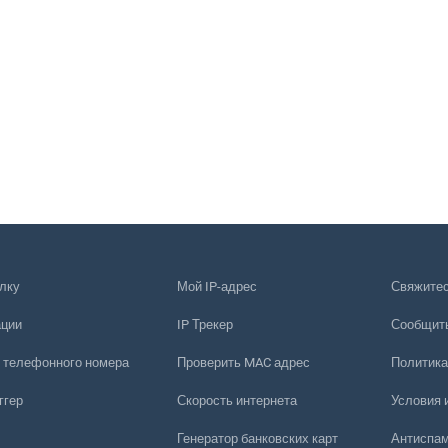
лку
Мой IP-адрес
Свяжитес
ации
IP Трекер
Сообщить
 телефонного номера
Проверить MAC адрес
Политика
ггер
Скорость интернета
Условия 
Генератор банковских карт
Антиспам