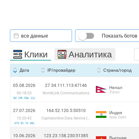
все данные
Показать ботов
Клики
Аналитика
Дата
IP/провайдер
Страна/город
05.08.2026
27.34.111.113:47146
Непал
Patan
06:18:53
WorldLink Communications
8d 19h 58m 11s
27.07.2026
164.52.120.5:50510
Индия
New Delhi
10:20:42
Capitalonline Data Service (HK) Co
47d 5h 7m 48s
10.06.2026
123.23.158.230:51385
Вьетнам