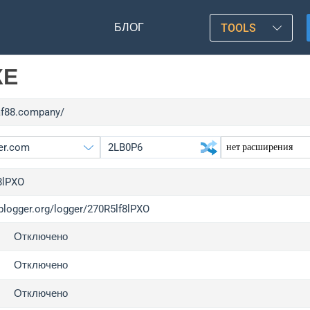
БЛОГ
TOOLS
КЕ
/af88.company/
8lPXO
iplogger.org/logger/270R5lf8lPXO
gger.org
upgr
Отключено
l
upgr
c
upgr
Отключено
x
upgr
Отключено