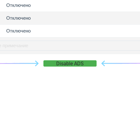
gger.com
Отключено
r.info
Отключено
gger.co
co
Отключено
su
gger.info
g.co
Disable ADS
gger.cn