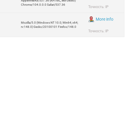
AppleWebKit/537.36 (KHTML, like Gecko)
Chrome/104.0.0.0 Safari/537.36
Точность: IP
More info
Mozilla/5.0 (Windows NT 10.0; Win64; x64;
rv:148.0) Gecko/20100101 Firefox/148.0
Точность: IP