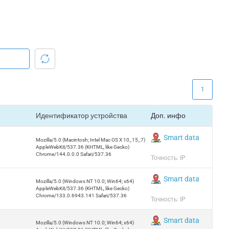
1
Идентификатор устройства
Доп. инфо
Smart data
Mozilla/5.0 (Macintosh; Intel Mac OS X 10_15_7)
AppleWebKit/537.36 (KHTML, like Gecko)
Chrome/144.0.0.0 Safari/537.36
Точность: IP
Smart data
Mozilla/5.0 (Windows NT 10.0; Win64; x64)
AppleWebKit/537.36 (KHTML, like Gecko)
Chrome/133.0.6943.141 Safari/537.36
Точность: IP
Smart data
Mozilla/5.0 (Windows NT 10.0; Win64; x64)