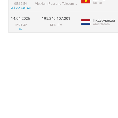
Da Lat
05:12:54
VietNam Post and Telecom Corporation
56d 16h 51m 12s
14.04.2026
195.240.107.201
Нидерланды
Amsterdam
12:21:42
KPN B.V
0s