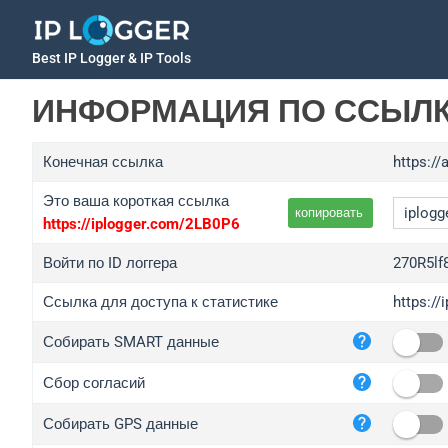
Best IP Logger & IP Tools
ИНФОРМАЦИЯ ПО ССЫЛ
Конечная ссылка
https:/
Это ваша короткая ссылка
копировать
https://iplogger.com/2LB0P6
Войти по ID логгера
270R5lf
Ссылка для доступа к статистике
https://
iplo
Собирать SMART данные
wl.g
ed.t
Сбор согласий
bc.a
Собирать GPS данные