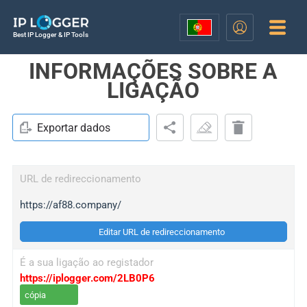
Best IP Logger & IP Tools
INFORMAÇÕES SOBRE A
LIGAÇÃO
Exportar dados
URL de redireccionamento
https://af88.company/
Editar URL de redireccionamento
É a sua ligação ao registador
https://iplogger.com/2LB0P6
cópia