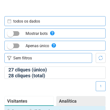
todos os dados
Mostrar bots
Apenas único
27
cliques (único)
28
cliques (total)
1
Visitantes
Analítica