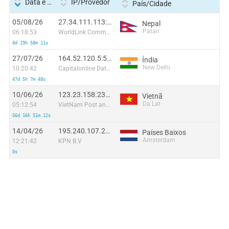
Data e hora
IP/Provedor
País/Cidade
05/08/26
27.34.111.113:47146
Nepal
Patan
06:18:53
WorldLink Communications
8d 19h 58m 11s
27/07/26
164.52.120.5:50510
Índia
New Delhi
10:20:42
Capitalonline Data Service (HK) Co
47d 5h 7m 48s
10/06/26
123.23.158.230:51385
Vietnã
Da Lat
05:12:54
VietNam Post and Telecom Corporation
56d 16h 51m 12s
14/04/26
195.240.107.201
Países Baixos
Amsterdam
12:21:42
KPN B.V
0s