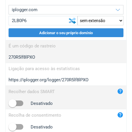
Adicionar o seu próprio domínio
iplogger.org
upgrade
É um código de rastreio
wl.gl
upgrade
270R5lf8lPXO
ed.tc
upgrade
bc.ax
upgrade
Ligação para acesso às estatísticas
https://iplogger.org/logger/270R5lf8lPXO
iplogger.com
maper.info
Recolher dados SMART
iplogger.co
Desativado
2no.co
Recolha de consentimento
yip.su
iplogger.info
Desativado