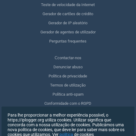
Teste de velocidade da Internet
Gerador de cartões de crédito
Gerador de IP aleatório
Gerador de agentes de utilizador
Perguntas frequentes
Сcontactar-nos
Denunciar abuso
Política de privacidade
Termos de utilização
Política anti-spam
Conformidade com o RGPD
Apagar os meus dados
Para lhe proporcionar a melhor experiência possível, o
https://iplogger.org utiliza cookies. Utilizar significa que
Retirar o consentimento
concorda com a nossa utilização de cookies. Publicámos uma
nova política de cookies, que deve ler para saber mais sobre os
cookies que utilizamos. Ver
política
de cookies