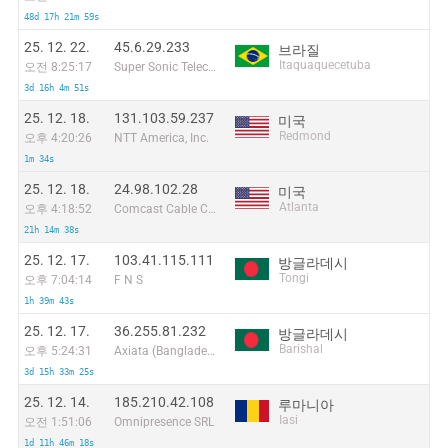
48d 17h 21m 59s
25. 12. 22.
45.6.29.233
브라질
Itaquaquecetuba
오전 8:25:17
Super Sonic Telecom Ltda
3d 16h 4m 51s
25. 12. 18.
131.103.59.237
미국
Redmond
오후 4:20:26
NTT America, Inc.
1m 34s
25. 12. 18.
24.98.102.28
미국
Atlanta
오후 4:18:52
Comcast Cable Communications
21h 14m 38s
25. 12. 17.
103.41.115.111
방글라데시
Tongi
오후 7:04:14
F N S
1h 39m 43s
25. 12. 17.
36.255.81.232
방글라데시
Barishal
오후 5:24:31
Axiata (Bangladesh) Limited
3d 15h 33m 25s
25. 12. 14.
185.210.42.108
루마니아
Iasi
오전 1:51:06
Omnipresence SRL
1d 11h 46m 18s