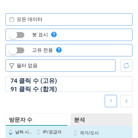
모든 데이터
봇 표시
고유 전용
74
클릭 수 (고유)
91
클릭 수 (합계)
1
2
방문자 수
분석
날짜 시간
IP/공급자
국가/도시