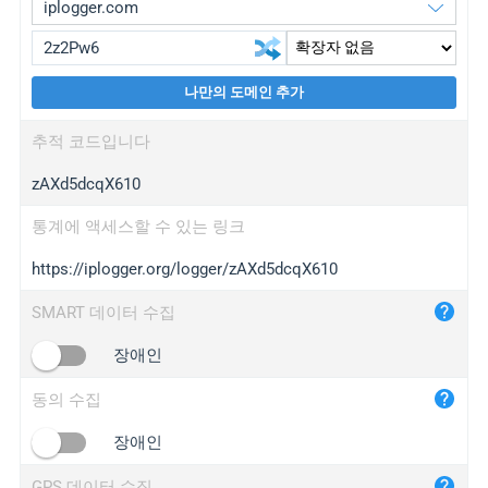
나만의 도메인 추가
iplogger.org
upgrade
추적 코드입니다
wl.gl
upgrade
zAXd5dcqX610
ed.tc
upgrade
bc.ax
upgrade
통계에 액세스할 수 있는 링크
https://iplogger.org/logger/zAXd5dcqX610
iplogger.com
maper.info
SMART 데이터 수집
iplogger.co
장애인
2no.co
동의 수집
yip.su
iplogger.info
장애인
iplog.co
GPS 데이터 수집