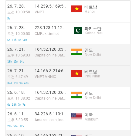
26. 7. 28.
14.239.5.169:59168
베트남
Hanoi
오전 10:00:58
VNPT
5s
26. 7. 28.
223.123.11.128:10010
파키스탄
Kahna Nau
오전 10:00:53
CMPak Limited
6d 11h 1m 50s
26. 7. 21.
164.52.120.3:36568
인도
New Delhi
오후 10:59:03
Capitalonline Data Service (HK) Co
16h 11m 14s
26. 7. 21.
14.166.3.214:60189
베트남
Phù Ninh
오전 6:47:49
VNPT-VNNIC
32d 19h 9m 47s
26. 6. 18.
164.52.120.3:6679
인도
New Delhi
오전 11:38:02
Capitalonline Data Service (HK) Co
6d 18h 7m 7s
26. 6. 11.
34.226.5.110:17794
미국
Ashburn
오후 5:30:55
Amazon.com, Inc.
21h 50m 12s
26. 6. 10.
54.146.153.71:4323