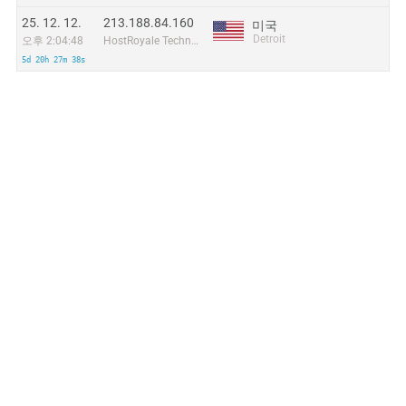
25. 12. 12.
213.188.84.160
미국
Detroit
오후 2:04:48
HostRoyale Technologies Pvt Ltd
5d 20h 27m 38s