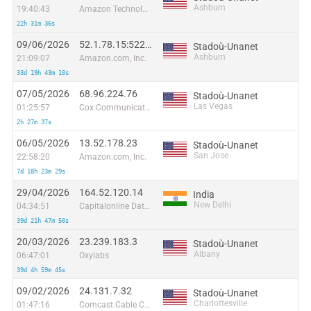
Ashburn
19:40:43
Amazon Technologies Inc.
22h 31m 36s
09/06/2026
52.1.78.15:52291
Stadoù-Unanet
Ashburn
21:09:07
Amazon.com, Inc.
33d 19h 43m 10s
07/05/2026
68.96.224.76
Stadoù-Unanet
Las Vegas
01:25:57
Cox Communications Inc.
2h 27m 37s
06/05/2026
13.52.178.23
Stadoù-Unanet
San Jose
22:58:20
Amazon.com, Inc.
7d 18h 23m 29s
29/04/2026
164.52.120.14
India
New Delhi
04:34:51
Capitalonline Data Service (HK) Co
39d 21h 47m 50s
20/03/2026
23.239.183.3
Stadoù-Unanet
Albany
06:47:01
Oxylabs
39d 4h 59m 45s
09/02/2026
24.131.7.32
Stadoù-Unanet
Charlottesville
01:47:16
Comcast Cable Communications