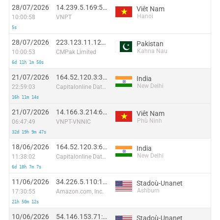
28/07/2026
14.239.5.169:59168
Viêt Nam
Hanoi
10:00:58
VNPT
5s
28/07/2026
223.123.11.128:10010
Pakistan
Kahna Nau
10:00:53
CMPak Limited
6d 11h 1m 50s
21/07/2026
164.52.120.3:36568
India
New Delhi
22:59:03
Capitalonline Data Service (HK) Co
16h 11m 14s
21/07/2026
14.166.3.214:60189
Viêt Nam
Phù Ninh
06:47:49
VNPT-VNNIC
32d 19h 9m 47s
18/06/2026
164.52.120.3:6679
India
New Delhi
11:38:02
Capitalonline Data Service (HK) Co
6d 18h 7m 7s
11/06/2026
34.226.5.110:17794
Stadoù-Unanet
Ashburn
17:30:55
Amazon.com, Inc.
21h 50m 12s
10/06/2026
54.146.153.71:4323
Stadoù-Unanet