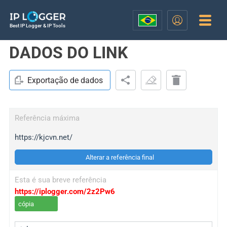
Best IP Logger & IP Tools
DADOS DO LINK
Exportação de dados
Referência máxima
https://kjcvn.net/
Alterar a referência final
Esta é sua breve referência
https://iplogger.com/2z2Pw6
cópia