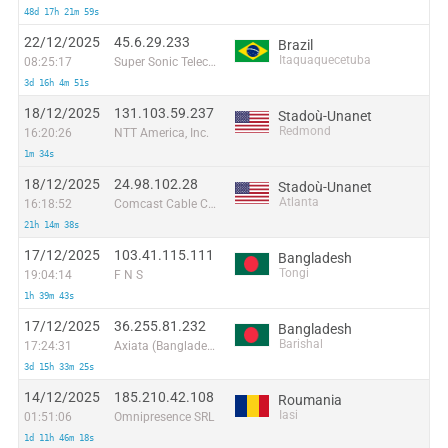
48d 17h 21m 59s
22/12/2025
45.6.29.233
Brazil
Itaquaquecetuba
08:25:17
Super Sonic Telecom Ltda
3d 16h 4m 51s
18/12/2025
131.103.59.237
Stadoù-Unanet
Redmond
16:20:26
NTT America, Inc.
1m 34s
18/12/2025
24.98.102.28
Stadoù-Unanet
Atlanta
16:18:52
Comcast Cable Communications
21h 14m 38s
17/12/2025
103.41.115.111
Bangladesh
Tongi
19:04:14
F N S
1h 39m 43s
17/12/2025
36.255.81.232
Bangladesh
Barishal
17:24:31
Axiata (Bangladesh) Limited
3d 15h 33m 25s
14/12/2025
185.210.42.108
Roumania
Iasi
01:51:06
Omnipresence SRL
1d 11h 46m 18s