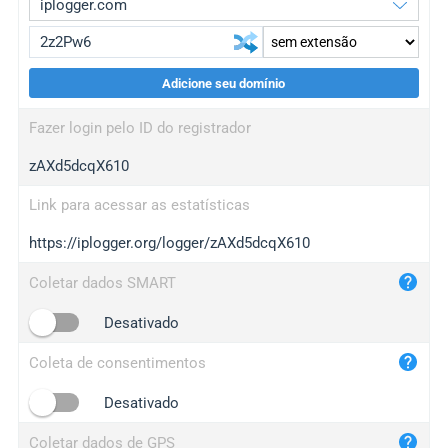
Adicione seu domínio
iplogger.org
upgrade
Fazer login pelo ID do registrador
wl.gl
upgrade
zAXd5dcqX610
ed.tc
upgrade
bc.ax
upgrade
Link para acessar as estatísticas
https://iplogger.org/logger/zAXd5dcqX610
iplogger.com
maper.info
Coletar dados SMART
iplogger.co
Desativado
2no.co
Coleta de consentimentos
yip.su
iplogger.info
Desativado
iplog.co
Coletar dados de GPS