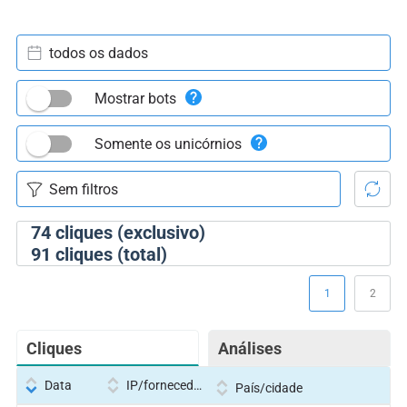
todos os dados
Mostrar bots
Somente os unicórnios
74
cliques (exclusivo)
91
cliques (total)
1
2
Cliques
Análises
Data
IP/fornecedor
País/cidade