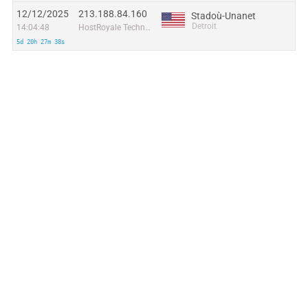
12/12/2025
213.188.84.160
Stadoù-Unanet
Detroit
14:04:48
HostRoyale Technologies Pvt Ltd
5d 20h 27m 38s