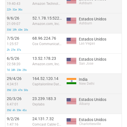
Ashburn
19:40:43
Amazon Technologies Inc.
22h 31m 36s
9/6/26
52.1.78.15:52291
Estados Unidos
Ashburn
21:09:07
Amazon.com, Inc.
33d 19h 43m 10s
7/5/26
68.96.224.76
Estados Unidos
Las Vegas
1:25:57
Cox Communications Inc.
2h 27m 37s
6/5/26
13.52.178.23
Estados Unidos
San Jose
22:58:20
Amazon.com, Inc.
7d 18h 23m 29s
29/4/26
164.52.120.14
India
New Delhi
4:34:51
Capitalonline Data Service (HK) Co
39d 21h 47m 50s
20/3/26
23.239.183.3
Estados Unidos
Albany
6:47:01
Oxylabs
39d 4h 59m 45s
9/2/26
24.131.7.32
Estados Unidos
Charlottesville
1:47:16
Comcast Cable Communications