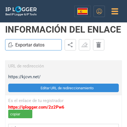
Best IP Logger & IP Tools
INFORMACIÓN DEL ENLACE
Exportar datos
URL de redirección
https://kjcvn.net/
Editar URL de redireccionamiento
Es el enlace de tu registrador
https://iplogger.com/2z2Pw6
copiar