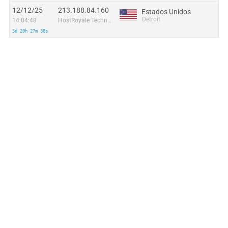
12/12/25
213.188.84.160
Estados Unidos
Detroit
14:04:48
HostRoyale Technologies Pvt Ltd
5d 20h 27m 38s