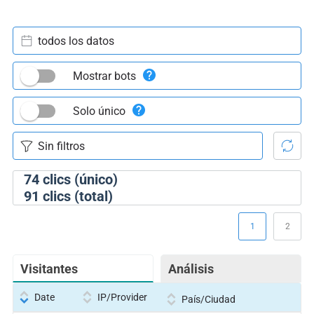
todos los datos
Mostrar bots
Solo único
74
clics (único)
91
clics (total)
1
2
Visitantes
Análisis
Date
IP/Provider
País/Ciudad