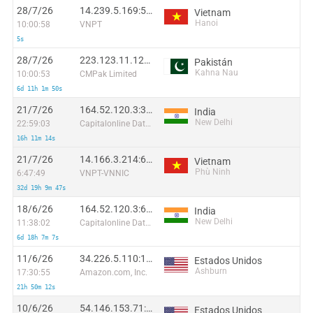
28/7/26
14.239.5.169:59168
Vietnam
Hanoi
10:00:58
VNPT
5s
28/7/26
223.123.11.128:10010
Pakistán
Kahna Nau
10:00:53
CMPak Limited
6d 11h 1m 50s
21/7/26
164.52.120.3:36568
India
New Delhi
22:59:03
Capitalonline Data Service (HK) Co
16h 11m 14s
21/7/26
14.166.3.214:60189
Vietnam
Phù Ninh
6:47:49
VNPT-VNNIC
32d 19h 9m 47s
18/6/26
164.52.120.3:6679
India
New Delhi
11:38:02
Capitalonline Data Service (HK) Co
6d 18h 7m 7s
11/6/26
34.226.5.110:17794
Estados Unidos
Ashburn
17:30:55
Amazon.com, Inc.
21h 50m 12s
10/6/26
54.146.153.71:4323
Estados Unidos