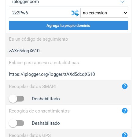
Agrega tu propio dominio
iplogger.org
upgrade
Es un código de seguimiento
wl.gl
upgrade
zAXd5dcqX610
ed.tc
upgrade
bc.ax
upgrade
Enlace para acceso a estadísticas
https://iplogger.org/logger/zAXd5dcqX610
iplogger.com
maper.info
Recopilar datos SMART
iplogger.co
Deshabilitado
2no.co
Recogida de consentimientos
yip.su
iplogger.info
Deshabilitado
iplog.co
Recopilar datos GPS