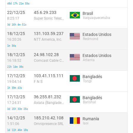
48d 17h 21m 59s
22/12/25
45.6.29.233
Brasil
Itaquaquecetuba
8:25:17
Super Sonic Telecom Ltda
3d 16h 4m 51s
18/12/25
131.103.59.237
Estados Unidos
Redmond
16:20:26
NTT America, Inc.
1m 34s
18/12/25
24.98.102.28
Estados Unidos
Atlanta
16:18:52
Comcast Cable Communications
21h 14m 38s
17/12/25
103.41.115.111
Bangladés
Tongi
19:04:14
F N S
1h 39m 43s
17/12/25
36.255.81.232
Bangladés
Barishal
17:24:31
Axiata (Bangladesh) Limited
3d 15h 33m 25s
14/12/25
185.210.42.108
Rumanía
Iasi
1:51:06
Omnipresence SRL
1d 11h 46m 18s