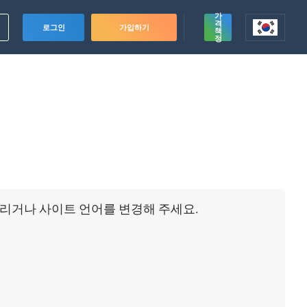
가
격
로그인
가입하기
책
정