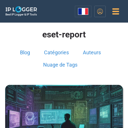
Best IP Logger & IP Tools
eset-report
Blog
Catégories
Auteurs
Nuage de Tags