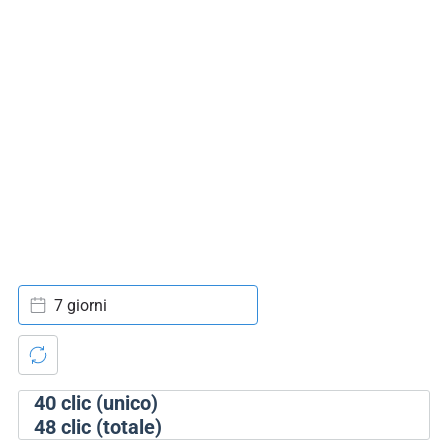
7 giorni
40
clic (unico)
48
clic (totale)