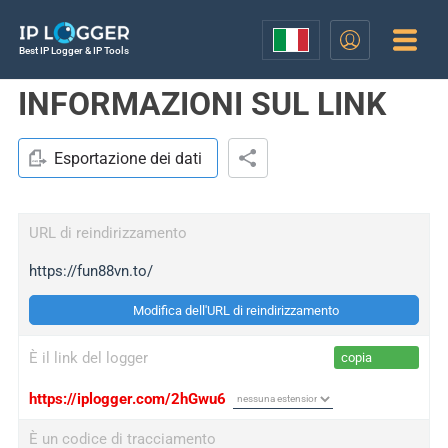
Best IP Logger & IP Tools
INFORMAZIONI SUL LINK
Esportazione dei dati
URL di reindirizzamento
https://fun88vn.to/
Modifica dell'URL di reindirizzamento
È il link del logger
copia
https://iplogger.com/2hGwu6
È un codice di tracciamento