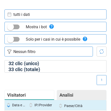
tutti i dati
Mostra i bot
Solo per i casi in cui è possibile
32
clic (unico)
33
clic (totale)
1
Visitatori
Analisi
Data e ora
IP/Provider
Paese/Città