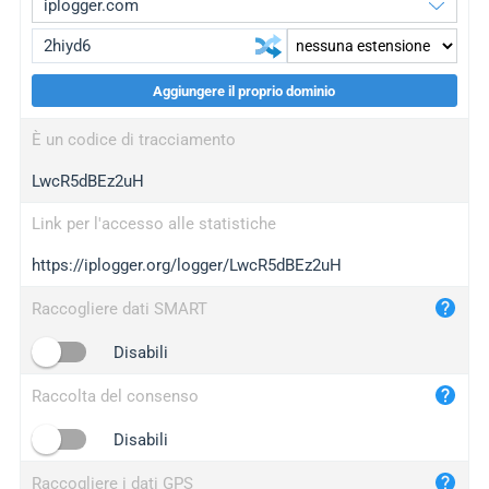
Aggiungere il proprio dominio
iplogger.org
upgrade
È un codice di tracciamento
wl.gl
upgrade
LwcR5dBEz2uH
ed.tc
upgrade
bc.ax
upgrade
Link per l'accesso alle statistiche
https://iplogger.org/logger/LwcR5dBEz2uH
iplogger.com
maper.info
Raccogliere dati SMART
iplogger.co
Disabili
2no.co
Raccolta del consenso
yip.su
iplogger.info
Disabili
iplog.co
Raccogliere i dati GPS