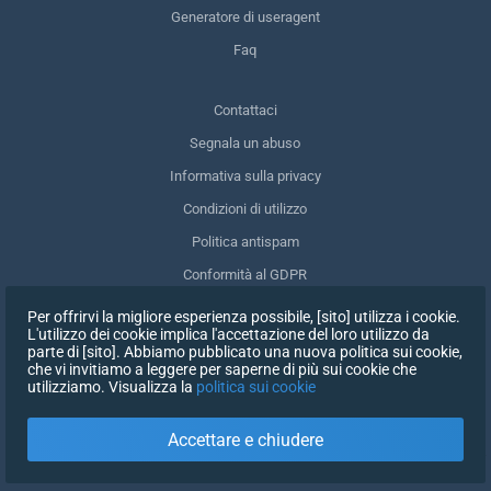
Generatore di useragent
Faq
Contattaci
Segnala un abuso
Informativa sulla privacy
Condizioni di utilizzo
Politica antispam
Conformità al GDPR
Cancellare i miei dati
Per offrirvi la migliore esperienza possibile, [sito] utilizza i cookie.
L'utilizzo dei cookie implica l'accettazione del loro utilizzo da
Ritirare il consenso
parte di [sito]. Abbiamo pubblicato una nuova politica sui cookie,
che vi invitiamo a leggere per saperne di più sui cookie che
utilizziamo. Visualizza la
politica sui cookie
ISCRIVITI
Accettare e chiudere
X
ACCEDI