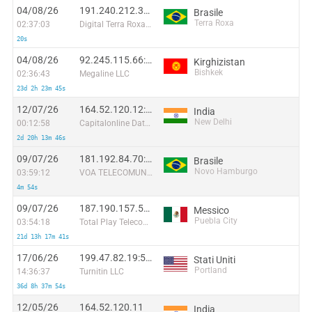
04/08/26
191.240.212.38:27213
Brasile
Terra Roxa
02:37:03
Digital Terra Roxa Internet Eireli
20s
04/08/26
92.245.115.66:21578
Kirghizistan
Bishkek
02:36:43
Megaline LLC
23d 2h 23m 45s
12/07/26
164.52.120.12:46594
India
New Delhi
00:12:58
Capitalonline Data Service (HK) Co
2d 20h 13m 46s
09/07/26
181.192.84.70:56658
Brasile
Novo Hamburgo
03:59:12
VOA TELECOMUNICACOES EIRELI - EPP
4m 54s
09/07/26
187.190.157.58:21283
Messico
Puebla City
03:54:18
Total Play Telecomunicaciones SA De CV
21d 13h 17m 41s
17/06/26
199.47.82.19:50826
Stati Uniti
Portland
14:36:37
Turnitin LLC
36d 8h 37m 54s
12/05/26
164.52.120.11
India