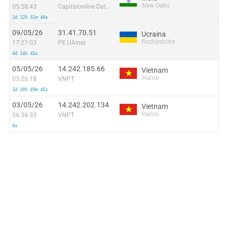
New Delhi
05:58:43
Capitalonline Data Service (HK) Co
2d 12h 31m 40s
09/05/26
31.41.70.51
Ucraina
Rozhyshche
17:27:03
PE UAinet
4d 14h 45s
05/05/26
14.242.185.66
Vietnam
Hanoi
03:26:18
VNPT
1d 20h 49m 45s
03/05/26
14.242.202.134
Vietnam
Hanoi
06:36:33
VNPT
0s