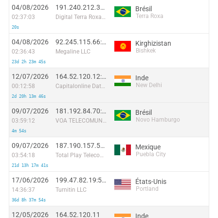
04/08/2026
191.240.212.38:27213
Brésil
Terra Roxa
02:37:03
Digital Terra Roxa Internet Eireli
20s
04/08/2026
92.245.115.66:21578
Kirghizistan
Bishkek
02:36:43
Megaline LLC
23d 2h 23m 45s
12/07/2026
164.52.120.12:46594
Inde
New Delhi
00:12:58
Capitalonline Data Service (HK) Co
2d 20h 13m 46s
09/07/2026
181.192.84.70:56658
Brésil
Novo Hamburgo
03:59:12
VOA TELECOMUNICACOES EIRELI - EPP
4m 54s
09/07/2026
187.190.157.58:21283
Mexique
Puebla City
03:54:18
Total Play Telecomunicaciones SA De CV
21d 13h 17m 41s
17/06/2026
199.47.82.19:50826
États-Unis
Portland
14:36:37
Turnitin LLC
36d 8h 37m 54s
12/05/2026
164.52.120.11
Inde