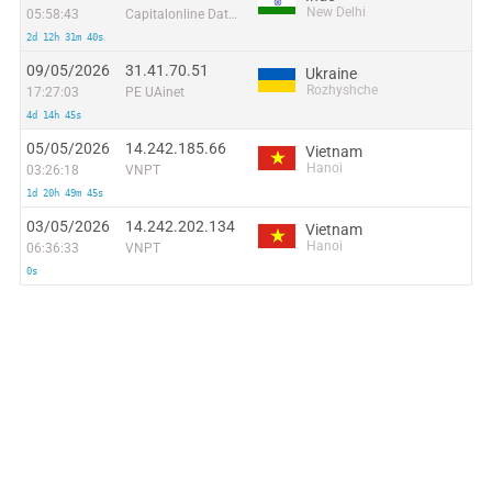
New Delhi
05:58:43
Capitalonline Data Service (HK) Co
2d 12h 31m 40s
09/05/2026
31.41.70.51
Ukraine
Rozhyshche
17:27:03
PE UAinet
4d 14h 45s
05/05/2026
14.242.185.66
Vietnam
Hanoi
03:26:18
VNPT
1d 20h 49m 45s
03/05/2026
14.242.202.134
Vietnam
Hanoi
06:36:33
VNPT
0s