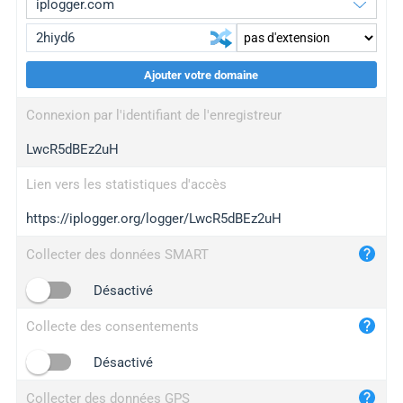
Ajouter votre domaine
iplogger.org
upgrade
Connexion par l'identifiant de l'enregistreur
wl.gl
upgrade
LwcR5dBEz2uH
ed.tc
upgrade
bc.ax
upgrade
Lien vers les statistiques d'accès
https://iplogger.org/logger/LwcR5dBEz2uH
iplogger.com
maper.info
Collecter des données SMART
iplogger.co
Désactivé
2no.co
Collecte des consentements
yip.su
iplogger.info
Désactivé
iplog.co
Collecter des données GPS