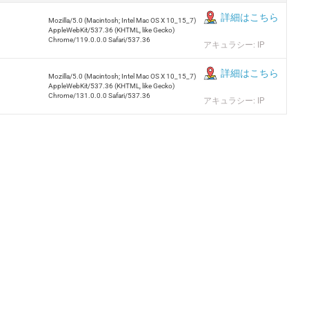
詳細はこちら
Mozilla/5.0 (Macintosh; Intel Mac OS X 10_15_7)
AppleWebKit/537.36 (KHTML, like Gecko)
Chrome/119.0.0.0 Safari/537.36
アキュラシー: IP
詳細はこちら
Mozilla/5.0 (Macintosh; Intel Mac OS X 10_15_7)
AppleWebKit/537.36 (KHTML, like Gecko)
Chrome/131.0.0.0 Safari/537.36
アキュラシー: IP