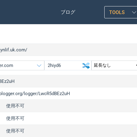
ブログ
TOOLS
kynlif.uk.com/
BEz2uH
/iplogger.org/logger/LwcR5dBEz2uH
gger.org
upgrade
使用不可
l
upgrade
c
upgrade
使用不可
x
upgrade
使用不可