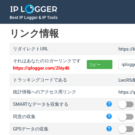
Best IP Logger & IP Tools
リンク情報
リダイレクトURL
https://
それはあなたのロガーリンクです
コピー
https://iplogger.com/2hiyd6
トラッキングコードである
LwcR5d
統計情報へのアクセス用リンク
https:/
iplo
SMARTなデータを収集する
wl.g
ed.t
同意の収集
bc.a
GPSデータの収集