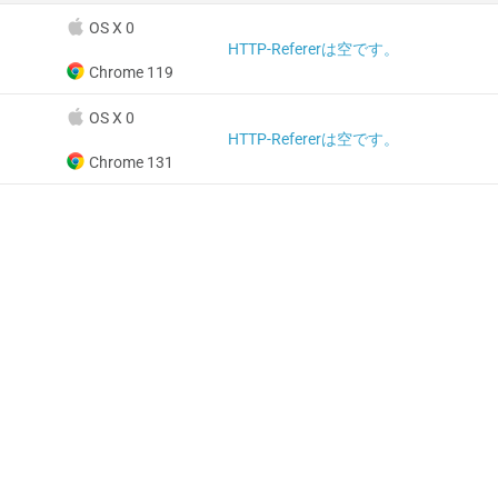
OS X 0
HTTP-Refererは空です。
Chrome 119
OS X 0
HTTP-Refererは空です。
Chrome 131