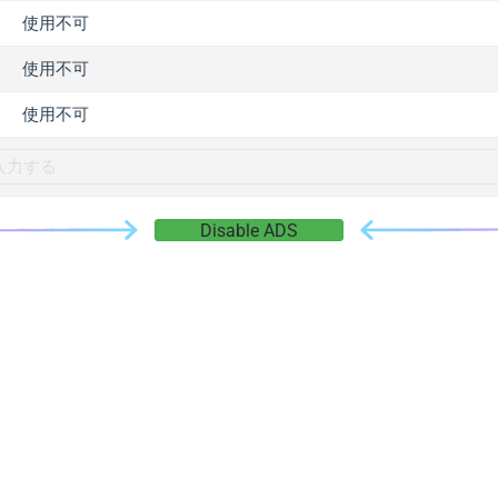
gger.com
使用不可
r.info
使用不可
gger.co
co
使用不可
su
gger.info
g.co
Disable ADS
gger.cn