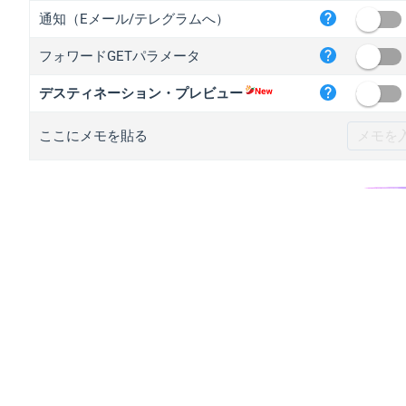
iplo
通知（Eメール/テレグラムへ）
mape
フォワードGETパラメータ
iplo
2no.
デスティネーション・プレビュー
yip.
ここにメモを貼る
iplo
iplo
iplo