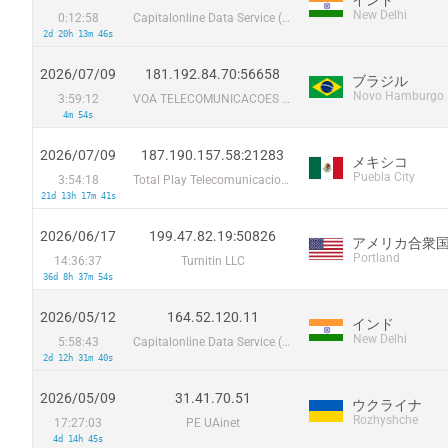
New Delhi
0:12:58
Capitalonline Data Service (HK) Co
2d 20h 13m 46s
2026/07/09
181.192.84.70:56658
ブラジル
Novo Hamburgo
3:59:12
VOA TELECOMUNICACOES EIRELI - EPP
4m 54s
2026/07/09
187.190.157.58:21283
メキシコ
Puebla City
3:54:18
Total Play Telecomunicaciones SA De CV
21d 13h 17m 41s
2026/06/17
199.47.82.19:50826
アメリカ合衆
Portland
14:36:37
Turnitin LLC
36d 8h 37m 54s
2026/05/12
164.52.120.11
インド
New Delhi
5:58:43
Capitalonline Data Service (HK) Co
2d 12h 31m 40s
2026/05/09
31.41.70.51
ウクライナ
Rozhyshche
17:27:03
PE UAinet
4d 14h 45s