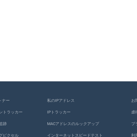
トナー
私のIPアドレス
お
ントラッカー
IPトラッカー
虐
追跡
MACアドレスのルックアップ
プ
グピクセル
インターネットスピードテスト
利