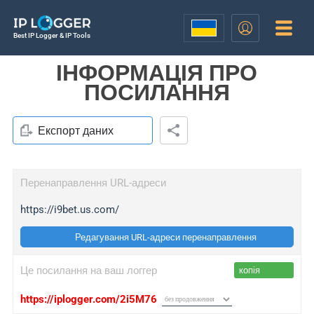
Best IP Logger & IP Tools
ІНФОРМАЦІЯ ПРО
ПОСИЛАННЯ
Експорт даних
Перенаправлення URL-адреси
https://i9bet.us.com/
Редагування URL-адреси перенаправлення
Це посилання на ваш логгер
копія
https://iplogger.com/2i5M76