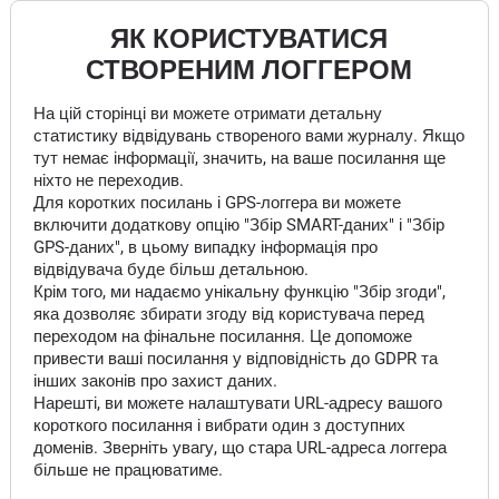
ЯК КОРИСТУВАТИСЯ
СТВОРЕНИМ ЛОГГЕРОМ
На цій сторінці ви можете отримати детальну
статистику відвідувань створеного вами журналу. Якщо
тут немає інформації, значить, на ваше посилання ще
ніхто не переходив.
Для коротких посилань і GPS-логгера ви можете
включити додаткову опцію "Збір SMART-даних" і "Збір
GPS-даних", в цьому випадку інформація про
відвідувача буде більш детальною.
Крім того, ми надаємо унікальну функцію "Збір згоди",
яка дозволяє збирати згоду від користувача перед
переходом на фінальне посилання. Це допоможе
привести ваші посилання у відповідність до GDPR та
інших законів про захист даних.
Нарешті, ви можете налаштувати URL-адресу вашого
короткого посилання і вибрати один з доступних
доменів. Зверніть увагу, що стара URL-адреса логгера
більше не працюватиме.