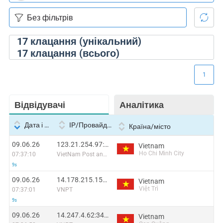
17
клацання (унікальний)
17
клацання (всього)
1
Відвідувачі
Аналітика
Дата і час
IP/Провайдер
Країна/місто
09.06.26
123.21.254.97:36937
Vietnam
Ho Chi Minh City
07:37:10
VietNam Post and Telecom Corporation
9s
09.06.26
14.178.215.159:60585
Vietnam
Việt Trì
07:37:01
VNPT
9s
09.06.26
14.247.4.62:34655
Vietnam