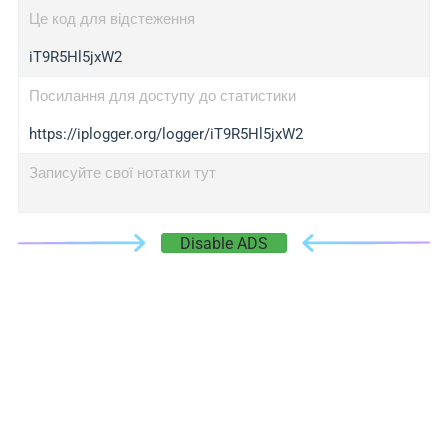
Це код для відстеження
iT9R5Hl5jxW2
Посилання для доступу до статистики
https://iplogger.org/logger/iT9R5Hl5jxW2
Записуйте свої нотатки тут
Disable ADS