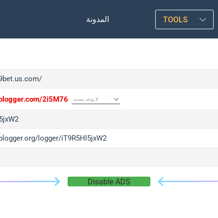
المدونة
TOOLS
i9bet.us.com/
/iplogger.com/2i5M76
5jxW2
iplogger.org/logger/iT9R5Hl5jxW2
Disable ADS