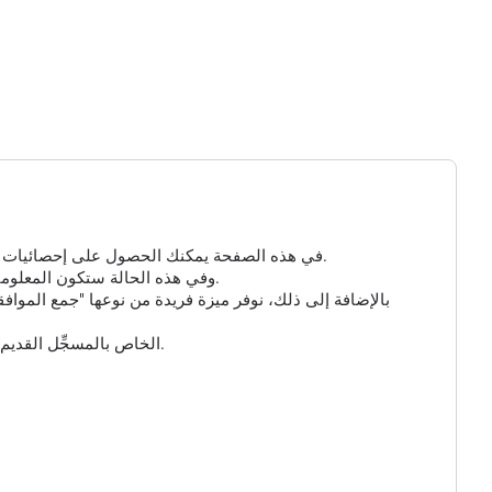
في هذه الصفحة يمكنك الحصول على إحصائيات مفصلة عن الزيارات إلى مسجلك الذي تم إنشاؤه. إذا لم تكن هناك معلومات هنا، فهذا يعني أنه لم ينقر أحد على الرابط الخاص بك حتى الآن.
بالنسبة للروابط القصيرة ومسجل GPS، يمكنك تمكين الخيار الإضافي "جمع البيانات الذكية" و "جمع بيانات GPS"، وفي هذه الحالة ستكون المعلومات حول الزائر أكثر تفصيلاً.
بالإضافة إلى ذلك، نوفر ميزة فريدة من نوعها "جمع المواف
وأخيراً، يمكنك تخصيص عنوان URL للرابط القصير الخاص بك واختيار أحد النطاقات المتاحة. يُرجى ملاحظة أن عنوان URL الخاص بالمسجِّل القديم لن يعمل بعد الآن.