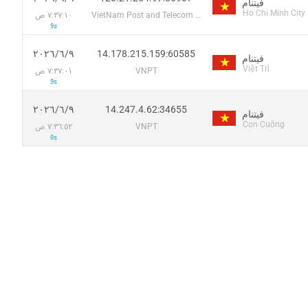
فيتنام
Ho Chi Minh City
VietNam Post and Telecom Corporation
٧:٣٧:١٠ ص
9s
14.178.215.159:60585
٩‏/٦‏/٢٠٢٦
فيتنام
Việt Trì
VNPT
٧:٣٧:٠١ ص
9s
14.247.4.62:34655
٩‏/٦‏/٢٠٢٦
فيتنام
Con Cuông
VNPT
٧:٣٦:٥٢ ص
0s