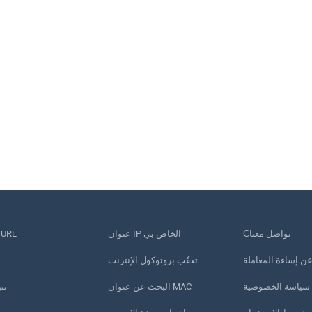
Сتواصل معنا
عنوان IP الخاص بي
تقصير عنوان RL
 عن إساءة المعاملة
تعقّب بروتوكول الإنترنت
سياسة الخصوصية
البحث عن عنوان MAC
تت