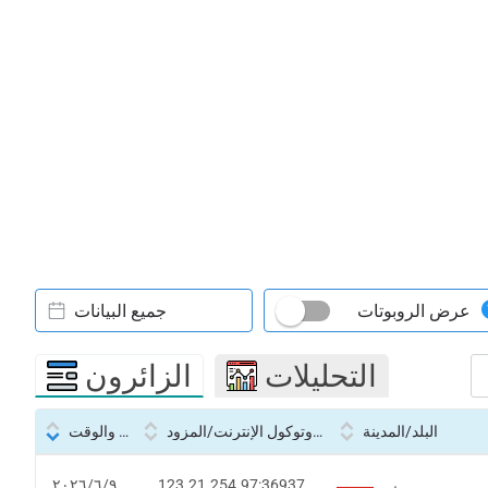
عرض الروبوتات
جميع البيانات
التحليلات
الزائرون
البلد/المدينة
بروتوكول الإنترنت/المزود
التاريخ والوقت
123.21.254.97:36937
٩‏/٦‏/٢٠٢٦