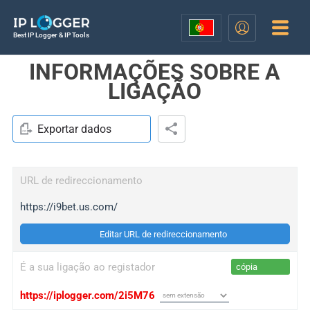
Best IP Logger & IP Tools
INFORMAÇÕES SOBRE A
LIGAÇÃO
Exportar dados
URL de redireccionamento
https://i9bet.us.com/
Editar URL de redireccionamento
É a sua ligação ao registador
cópia
https://iplogger.com/2i5M76