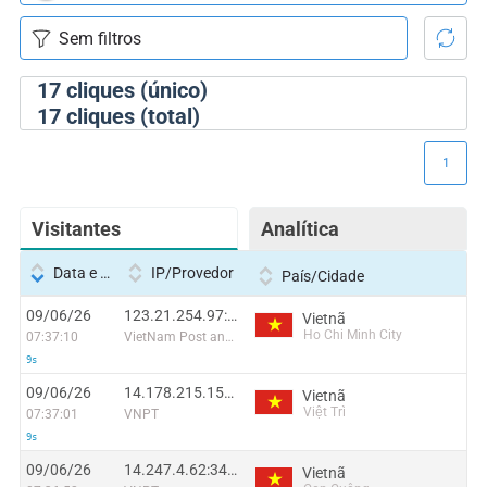
17
cliques (único)
17
cliques (total)
1
Visitantes
Analítica
Data e hora
IP/Provedor
País/Cidade
09/06/26
123.21.254.97:36937
Vietnã
Ho Chi Minh City
07:37:10
VietNam Post and Telecom Corporation
9s
09/06/26
14.178.215.159:60585
Vietnã
Việt Trì
07:37:01
VNPT
9s
09/06/26
14.247.4.62:34655
Vietnã