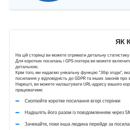
ЯК 
На цій сторінці ви можете отримати детальну статистику
Для коротких посилань і GPS-логгера ви можете включити
детальною.
Крім того, ми надаємо унікальну функцію "Збір згоди", 
посилання у відповідність до GDPR та інших законів про 
Нарешті, ви можете налаштувати URL-адресу вашого корот
працюватиме.
Скопіюйте коротке посилання вгорі сторінки
Надішліть його разом із повідомленням через S
Зачекайте, поки інша людина перейде за посил