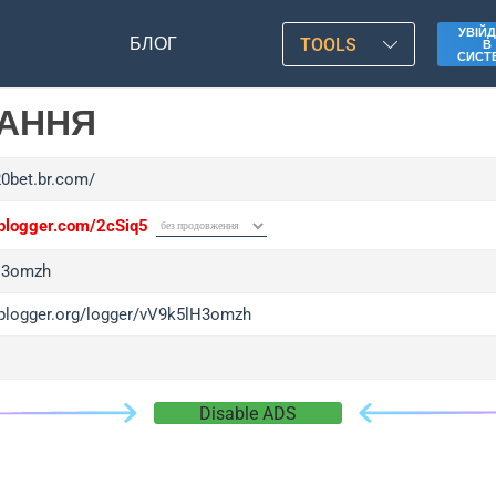
УВІЙД
БЛОГ
TOOLS
В
СИСТ
ЛАННЯ
20bet.br.com/
/iplogger.com/2cSiq5
H3omzh
/iplogger.org/logger/vV9k5lH3omzh
Disable ADS