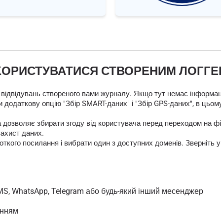
КОРИСТУВАТИСЯ СТВОРЕНИМ ЛОГГ
 відвідувань створеного вами журналу. Якщо тут немає інформаці
 додаткову опцію "Збір SMART-даних" і "Збір GPS-даних", в цьом
яка дозволяє збирати згоду від користувача перед переходом на
захист даних.
кого посилання і вибрати один з доступних доменів. Зверніть у
MS, WhatsApp, Telegram або будь-який інший месенджер
анням