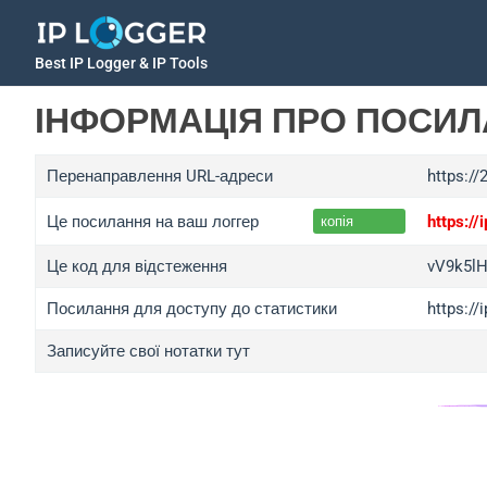
Best IP Logger & IP Tools
ІНФОРМАЦІЯ ПРО ПОСИ
Перенаправлення URL-адреси
https://
Це посилання на ваш логгер
https:/
копія
Це код для відстеження
vV9k5l
Посилання для доступу до статистики
https:/
Записуйте свої нотатки тут