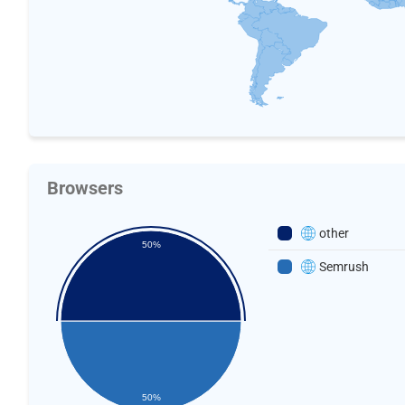
Browsers
other
50%
Semrush
50%