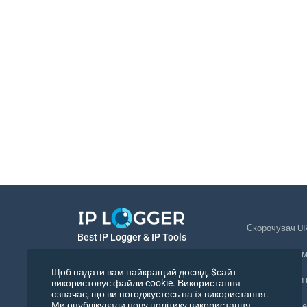
Скорочувач U
Best IP Logger & IP Tools
Відстеження 
Українська
Щоб надати вам найкращий досвід, $сайт
Відстежувати
використовує файли cookie. Використання
означає, що ви погоджуєтесь на їх використання.
Українська
Ми опублікували нову політику використання
Піксель відст