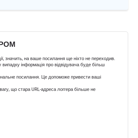
ЕРОМ
ї, значить, на ваше посилання ще ніхто не переходив.
у випадку інформація про відвідувача буде більш
 фінальне посилання. Це допоможе привести ваші
вагу, що стара URL-адреса логгера більше не