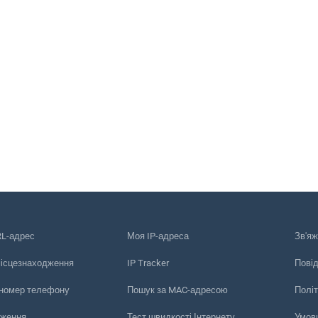
RL-адрес
Моя IP-адреса
Зв'яж
місцезнаходження
IP Tracker
Пові
 номер телефону
Пошук за MAC-адресою
Політ
еження
Тест швидкості Інтернету
Умов