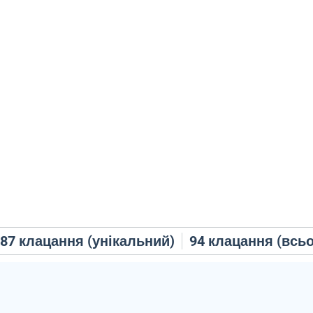
87
клацання (унікальний)
94
клацання (всьо