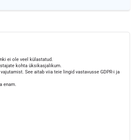
nki ei ole veel külastatud.
astajate kohta üksikasjalikum.
jutamist. See aitab viia teie lingid vastavusse GDPR-i ja
ta enam.