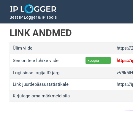
Best IP Logger & IP Tools
LINK ANDMED
Ülim viide
https://
See on teie lühike viide
https:/
koopia
Logi sisse logija ID järgi
vV9k5l
Link juurdepääsustatistikale
https:/
Kirjutage oma märkmeid siia