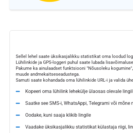
Sellel lehel saate üksikasjalikku statistikat oma loodud logg
Lühilinkide ja GPS-loggeri puhul saate lubada lisavõimaluse
Pakume ka ainulaadset funktsiooni "Nõusoleku kogumine", mi
muude andmekaitseseadustega.
Samuti saate kohandada oma lühilinkide URL-i ja valida üh
Kopeeri oma lühilink lehekülje ülaosas olevale lingi
Saatke see SMS-i, WhatsAppi, Telegrami või mõne
Oodake, kuni saaja klikib lingile
Vaadake üksikasjalikku statistikat külastaja riigi, l