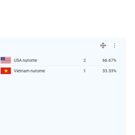
USA nutome
2
66.67%
Vietnam nutome
1
33.33%