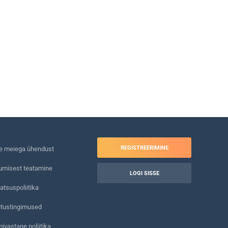
REGISTREERIMINE
e meiega ühendust
umisest teatamine
LOGI SISSE
atsuspoliitika
tustingimused
ivastane poliitika