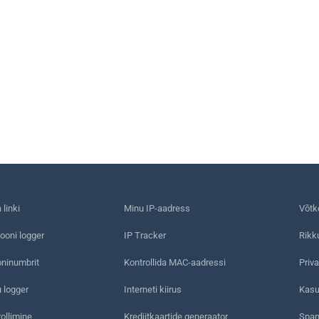
linki
Minu IP-aadress
Võtk
ooni logger
IP Tracker
Rikk
oninumbrit
Kontrollida MAC-aadressi
Priva
 logger
Interneti kiirus
Kasu
rollimine
Krediitkaartide generaator
Spam