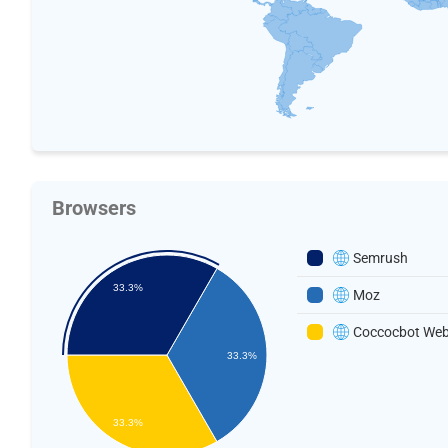
Browsers
Semrush
33.3%
Moz
Coccocbot We
33.3%
33.3%