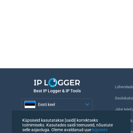
Lühendada 
Best IP Logger & IP Tools
Geolokatsi
Eesti keel
Jälgi telef
Eesti keel
Küpsiseid kasutatakse [saidi] korrektseks
Nähtamatu
toimimiseks. Kasutades saidi teenuseid, nõustute
selle asjaoluga. Oleme avaldanud uue
küpsiste
URL-i kont