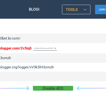
BLOGI
TOOLS
LOGI 
20bet.br.com/
/iplogger.com/2cSiq5
H3omzh
/iplogger.org/logger/vV9k5lH3omzh
Disable ADS