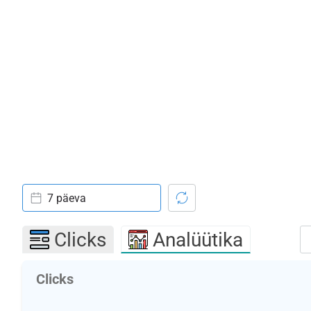
7 päeva
Clicks
Analüütika
Clicks