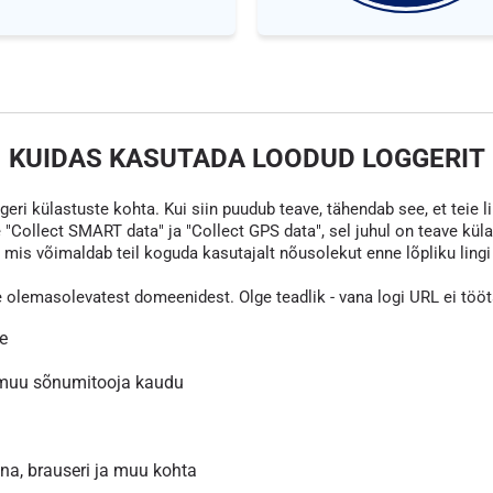
KUIDAS KASUTADA LOODUD LOGGERIT
eri külastuste kohta. Kui siin puudub teave, tähendab see, et teie li
 "Collect SMART data" ja "Collect GPS data", sel juhul on teave kül
s võimaldab teil koguda kasutajalt nõusolekut enne lõpliku lingi va
e olemasolevatest domeenidest. Olge teadlik - vana logi URL ei töö
le
 muu sõnumitooja kaudu
inna, brauseri ja muu kohta