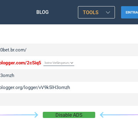
BLOG
TOOLS
EINTRA
20bet.br.com/
/iplogger.com/2cSiq5
H3omzh
/iplogger.org/logger/vV9k5lH3omzh
Disable ADS