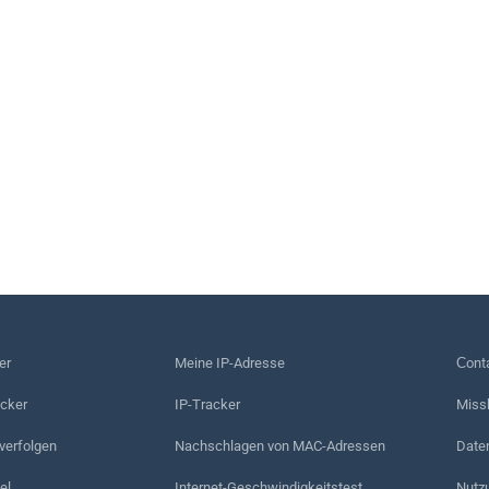
er
Meine IP-Adresse
Сonta
acker
IP-Tracker
Miss
erfolgen
Nachschlagen von MAC-Adressen
Date
el
Internet-Geschwindigkeitstest
Nutz