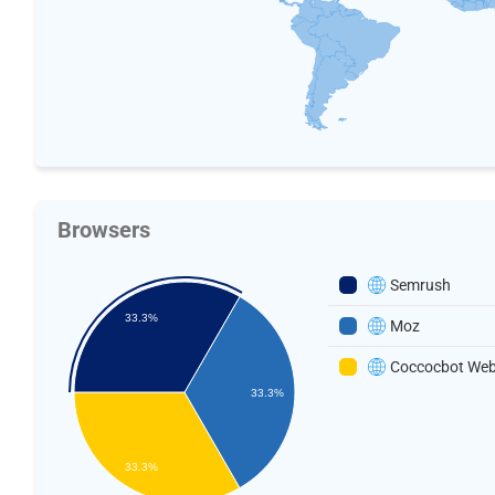
Browsers
Semrush
33.3%
Moz
Coccocbot We
33.3%
33.3%