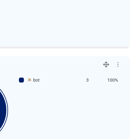
bot
3
100%