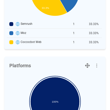
33.3%
Semrush
1
33.33%
Moz
1
33.33%
Coccocbot Web
1
33.33%
Platforms
100%