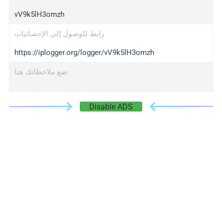
vV9k5lH3omzh
رابط للوصول إلى الإحصائيات
https://iplogger.org/logger/vV9k5lH3omzh
ضع ملاحظاتك هنا
Disable ADS