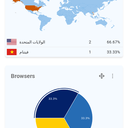
66.67%
2
الولايات المتحدة
33.33%
1
فيتنام
Browsers
33.3%
33.3%