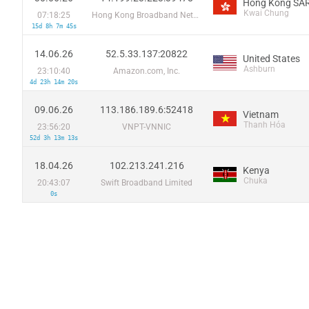
Hong Kong SAR
Kwai Chung
07:18:25
Hong Kong Broadband Network Ltd
15d 8h 7m 45s
14.06.26
52.5.33.137:20822
United States
Ashburn
23:10:40
Amazon.com, Inc.
4d 23h 14m 20s
09.06.26
113.186.189.6:52418
Vietnam
Thanh Hóa
23:56:20
VNPT-VNNIC
52d 3h 13m 13s
18.04.26
102.213.241.216
Kenya
Chuka
20:43:07
Swift Broadband Limited
0s