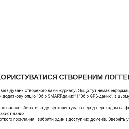
КОРИСТУВАТИСЯ СТВОРЕНИМ ЛОГГ
 відвідувань створеного вами журналу. Якщо тут немає інформаці
 додаткову опцію "Збір SMART-даних" і "Збір GPS-даних", в цьом
яка дозволяє збирати згоду від користувача перед переходом на
захист даних.
кого посилання і вибрати один з доступних доменів. Зверніть у