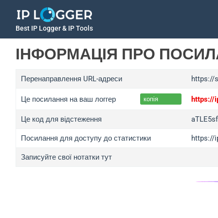
Best IP Logger & IP Tools
ІНФОРМАЦІЯ ПРО ПОСИ
Перенаправлення URL-адреси
https://
Це посилання на ваш логгер
https:/
копія
Це код для відстеження
aTLE5s
Посилання для доступу до статистики
https:/
Записуйте свої нотатки тут