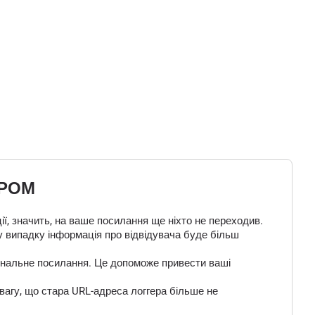
ЕРОМ
ї, значить, на ваше посилання ще ніхто не переходив.
у випадку інформація про відвідувача буде більш
 фінальне посилання. Це допоможе привести ваші
вагу, що стара URL-адреса логгера більше не