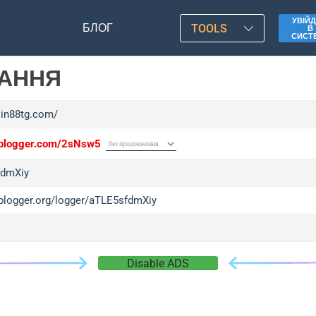
УВІЙД
БЛОГ
TOOLS
В
СИСТ
ЛАННЯ
sin88tg.com/
/iplogger.com/2sNsw5
fdmXiy
/iplogger.org/logger/aTLE5sfdmXiy
Disable ADS