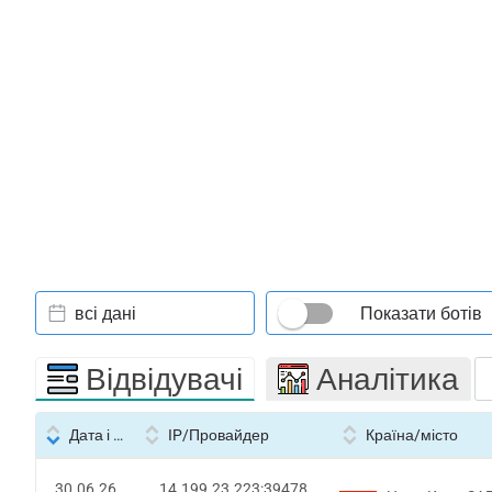
всі дані
Показати ботів
Відвідувачі
Аналітика
Дата і час
IP/Провайдер
Країна/місто
30.06.26
14.199.23.223:39478