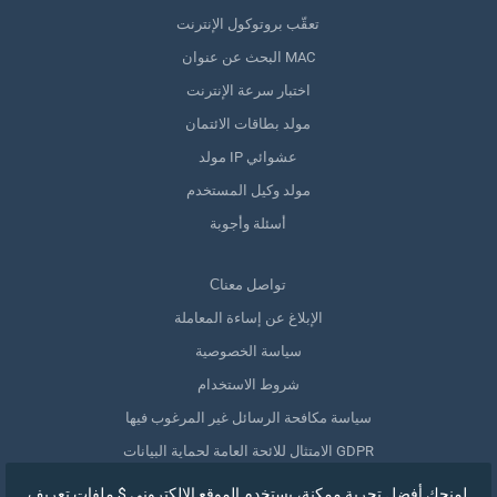
تعقّب بروتوكول الإنترنت
البحث عن عنوان MAC
اختبار سرعة الإنترنت
مولد بطاقات الائتمان
مولد IP عشوائي
مولد وكيل المستخدم
أسئلة وأجوبة
Сتواصل معنا
الإبلاغ عن إساءة المعاملة
سياسة الخصوصية
شروط الاستخدام
سياسة مكافحة الرسائل غير المرغوب فيها
الامتثال للائحة العامة لحماية البيانات GDPR
حذف بياناتي
لمنحك أفضل تجربة ممكنة، يستخدم الموقع الإلكتروني $ ملفات تعريف