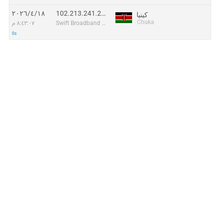
102.213.241.216
١٨‏/٤‏/٢٠٢٦
كينيا
Chuka
Swift Broadband Limited
٨:٤٣:٠٧ م
0s