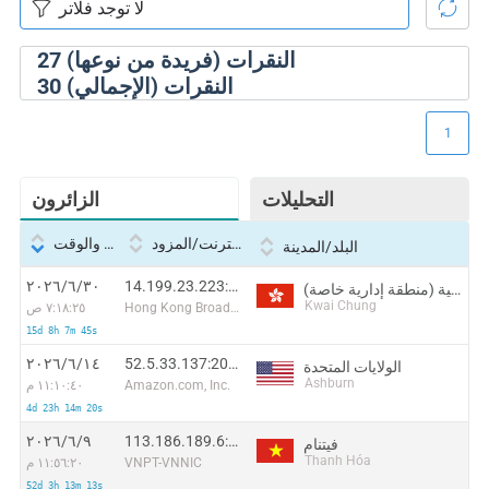
النقرات (فريدة من نوعها)
27
النقرات (الإجمالي)
30
1
التحليلات
الزائرون
بروتوكول الإنترنت/المزود
التاريخ والوقت
البلد/المدينة
14.199.23.223:39478
٣٠‏/٦‏/٢٠٢٦
هونغ كونغ الصينية (منطقة إدارية خاصة)
Kwai Chung
Hong Kong Broadband Network Ltd
٧:١٨:٢٥ ص
15d 8h 7m 45s
52.5.33.137:20822
١٤‏/٦‏/٢٠٢٦
الولايات المتحدة
Ashburn
Amazon.com, Inc.
١١:١٠:٤٠ م
4d 23h 14m 20s
113.186.189.6:52418
٩‏/٦‏/٢٠٢٦
فيتنام
Thanh Hóa
VNPT-VNNIC
١١:٥٦:٢٠ م
52d 3h 13m 13s