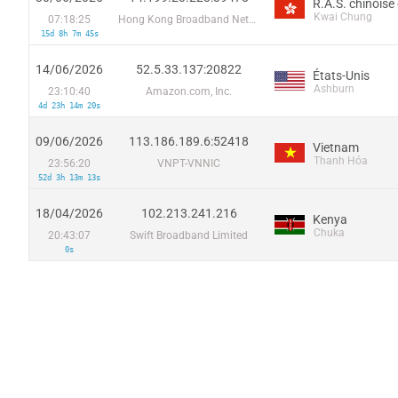
Kwai Chung
07:18:25
Hong Kong Broadband Network Ltd
15d 8h 7m 45s
14/06/2026
52.5.33.137:20822
États-Unis
Ashburn
23:10:40
Amazon.com, Inc.
4d 23h 14m 20s
09/06/2026
113.186.189.6:52418
Vietnam
Thanh Hóa
23:56:20
VNPT-VNNIC
52d 3h 13m 13s
18/04/2026
102.213.241.216
Kenya
Chuka
20:43:07
Swift Broadband Limited
0s