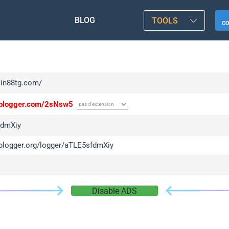
BLOG
TOOLS
C
sin88tg.com/
/iplogger.com/2sNsw5
fdmXiy
/iplogger.org/logger/aTLE5sfdmXiy
Disable ADS