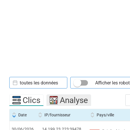
toutes les données
Afficher les robo
Clics
Analyse
Date
IP/fournisseur
Pays/ville
30/06/2026
14.199.23.223:39478