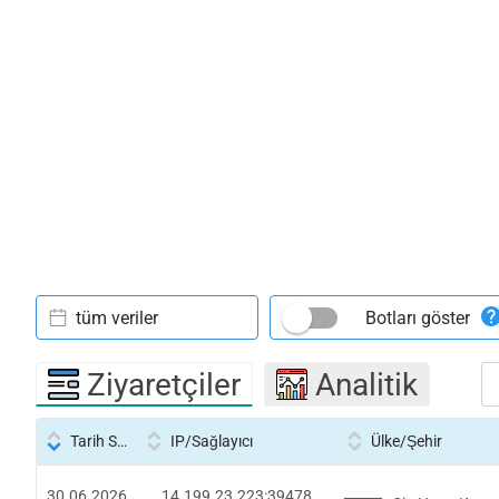
tüm veriler
Botları göster
Ziyaretçiler
Analitik
Tarih Saati
IP/Sağlayıcı
Ülke/Şehir
30.06.2026
14.199.23.223:39478