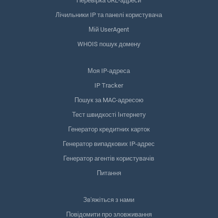
Перевірка URL-адреси
Лічильники IP та панелі користувача
Мій UserAgent
WHOIS пошук домену
Моя IP-адреса
IP Tracker
Пошук за MAC-адресою
Тест швидкості Інтернету
Генератор кредитних карток
Генератор випадкових IP-адрес
Генератор агентів користувачів
Питання
Зв'яжіться з нами
Повідомити про зловживання