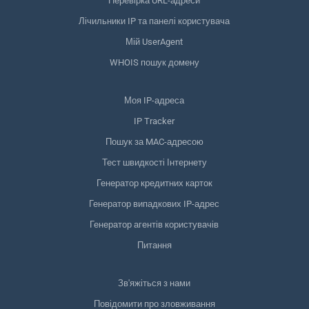
Перевірка URL-адреси
Лічильники IP та панелі користувача
Мій UserAgent
WHOIS пошук домену
Моя IP-адреса
IP Tracker
Пошук за MAC-адресою
Тест швидкості Інтернету
Генератор кредитних карток
Генератор випадкових IP-адрес
Генератор агентів користувачів
Питання
Зв'яжіться з нами
Повідомити про зловживання