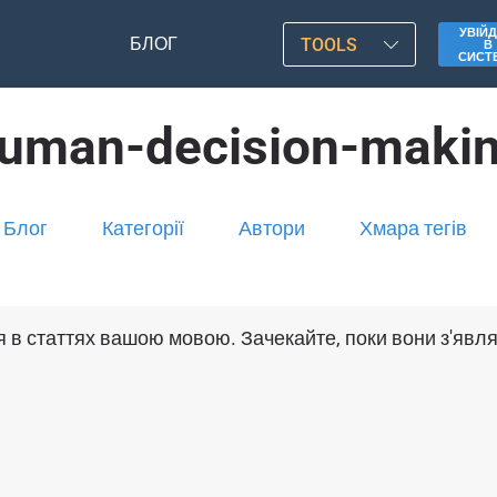
УВІЙД
БЛОГ
TOOLS
В
СИСТ
uman-decision-maki
Блог
Категорії
Автори
Хмара тегів