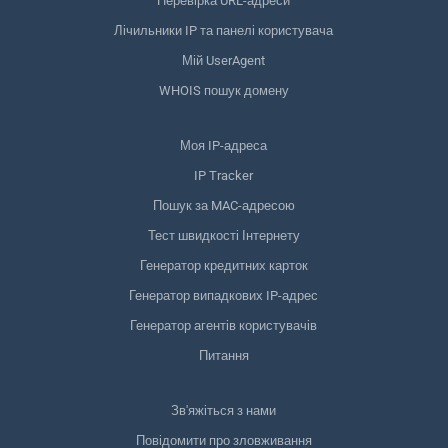
Перевірка URL-адреси
Лічильники IP та панелі користувача
Мій UserAgent
WHOIS пошук домену
Моя IP-адреса
IP Tracker
Пошук за MAC-адресою
Тест швидкості Інтернету
Генератор кредитних карток
Генератор випадкових IP-адрес
Генератор агентів користувачів
Питання
Зв'яжіться з нами
Повідомити про зловживання