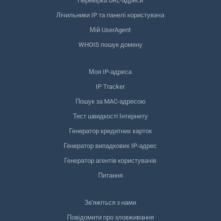
Перевірка URL-адреси
Лічильники IP та панелі користувача
Мій UserAgent
WHOIS пошук домену
Моя IP-адреса
IP Tracker
Пошук за MAC-адресою
Тест швидкості Інтернету
Генератор кредитних карток
Генератор випадкових IP-адрес
Генератор агентів користувачів
Питання
Зв'яжіться з нами
Повідомити про зловживання