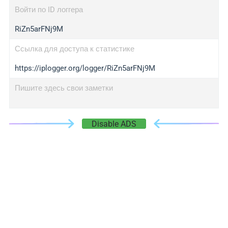
Войти по ID логгера
RiZn5arFNj9M
Ссылка для доступа к статистике
https://iplogger.org/logger/RiZn5arFNj9M
Пишите здесь свои заметки
Disable ADS