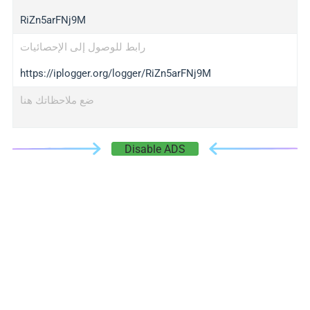
RiZn5arFNj9M
رابط للوصول إلى الإحصائيات
https://iplogger.org/logger/RiZn5arFNj9M
ضع ملاحظاتك هنا
Disable ADS