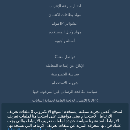
اختبار سرعة الإنترنت
مولد بطاقات الائتمان
مولد IP عشوائي
مولد وكيل المستخدم
أسئلة وأجوبة
Сتواصل معنا
الإبلاغ عن إساءة المعاملة
سياسة الخصوصية
شروط الاستخدام
سياسة مكافحة الرسائل غير المرغوب فيها
الامتثال للائحة العامة لحماية البيانات GDPR
حذف بياناتي
لمنحك أفضل تجربة ممكنة، يستخدم الموقع الإلكتروني $ ملفات تعريف
الارتباط. الاستخدام يعني موافقتك على استخدامنا لملفات تعريف
سحب الموافقة
الارتباط. لقد نشرنا سياسة جديدة لملفات تعريف الارتباط، والتي يجب
عليك قراءتها لمعرفة المزيد عن ملفات تعريف الارتباط التي نستخدمها.