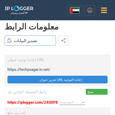
أفضل مسجل IP
معلومات الرابط
تصدير البيانات
إعادة توجيه عنوان URL
https://techysagar.in.net/
تحرير عنوان URL إعادة التوجيه
رابط المسجل الخاص بك
نسخ
https://iplogger.com/24G0F8
إنه رمز تتبع