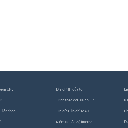
 gọn URL
Địa chỉ IP của tôi
Li
rí
Trình theo dõi địa chỉ IP
Bá
 điện thoại
Tra cứu địa chỉ MAC
Ch
õi
Kiểm tra tốc độ internet
Đi