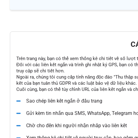
C
Trên trang này, bạn có thể xem thống kê chi tiết về số lượt
Đối với các liên kết ngắn và trình ghi nhật ký GPS, bạn có 
truy cập sẽ chi tiết hơn.
Ngoài ra, chúng tôi cung cấp tính năng độc đáo "Thu thập s
kết của bạn tuân thủ GDPR và các luật bảo vệ dữ liệu khác.
Cuối cùng, bạn có thể tùy chỉnh URL của liên kết ngắn và c
Sao chép liên kết ngắn ở đầu trang
Gửi kèm tin nhắn qua SMS, WhatsApp, Telegram ho
Chờ cho đến khi người nhận nhấp vào liên kết
Xem thống kê chi tiết về người truy cập, bao gồm qu