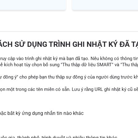
ÁCH SỬ DỤNG TRÌNH GHI NHẬT KÝ ĐÃ T
 truy cập vào trình ghi nhật ký mà bạn đã tạo. Nếu không có thông ti
thể kích hoạt tùy chọn bổ sung "Thu thập dữ liệu SMART" và "Thu thậ
ự đồng ý" cho phép bạn thu thập sự đồng ý của người dùng trước khi
họn một trong các tên miền có sẵn. Lưu ý rằng URL ghi nhật ký cũ 
ặc bất kỳ ứng dụng nhắn tin nào khác
ốc gia, thành phố, trình duyệt và nhiều thông tin khác