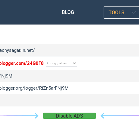
BLOG
TOOLS
techysagar.in.net/
/iplogger.com/24G0F8
rFNj9M
/iplogger.org/logger/RiZn5arFNj9M
Disable ADS