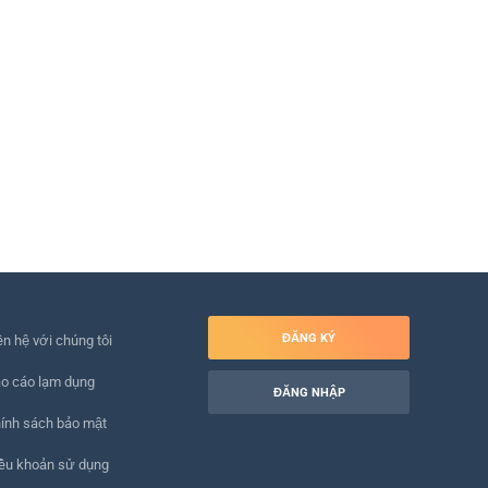
ĐĂNG KÝ
ên hệ với chúng tôi
o cáo lạm dụng
ĐĂNG NHẬP
ính sách bảo mật
ều khoản sử dụng