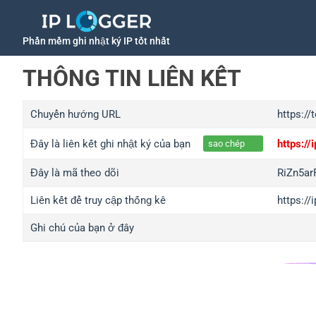
Phần mềm ghi nhật ký IP tốt nhất
THÔNG TIN LIÊN KẾT
Chuyển hướng URL
https://
Đây là liên kết ghi nhật ký của bạn
https:/
sao chép
Đây là mã theo dõi
RiZn5a
Liên kết để truy cập thống kê
https:/
Ghi chú của bạn ở đây