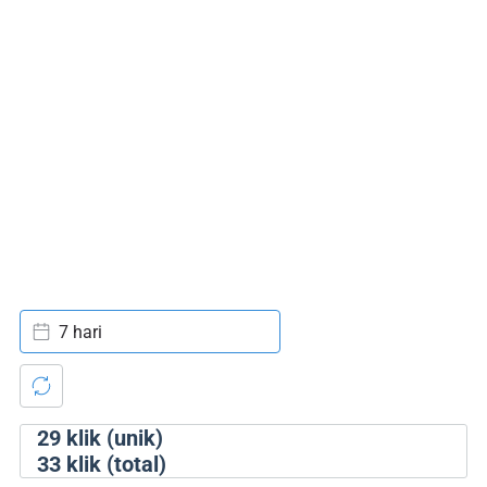
7 hari
29
klik (unik)
33
klik (total)