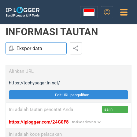
Best IP Logger & IP Tools
INFORMASI TAUTAN
Ekspor data
Alihkan URL
https://techysagar.in.net/
Edit URL pengalihan
Ini adalah tautan pencatat Anda
salin
https://iplogger.com/24G0F8
Ini adalah kode pelacakan